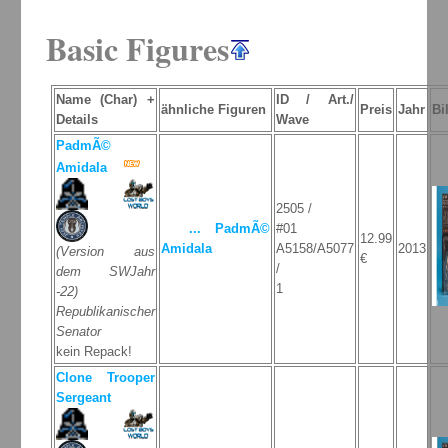
Basic Figures
Name (Char) +
ID / Art./
ähnliche Figuren
Preis
Jahr
Bi
Details
Wave
PadmÃ©
Amidala
2505 /
... PadmÃ©
#01
12.99
Amidala
A5158/A5077
2013
(Version aus
€
/
dem SWJahr
1
-22)
Republikanischer
Senator
kein Repack!
Clone Trooper
Sergeant