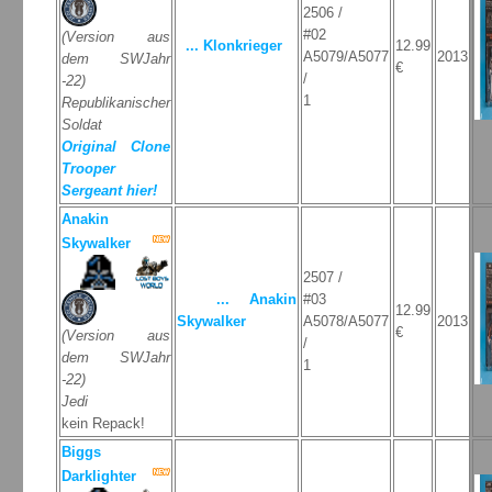
2506 /
#02
(Version aus
... Klonkrieger
12.99
A5079/A5077
2013
dem SWJahr
€
/
-22)
1
Republikanischer
Soldat
Original Clone
Trooper
Sergeant hier!
Anakin
Skywalker
2507 /
... Anakin
#03
12.99
Skywalker
A5078/A5077
2013
€
(Version aus
/
dem SWJahr
1
-22)
Jedi
kein Repack!
Biggs
Darklighter