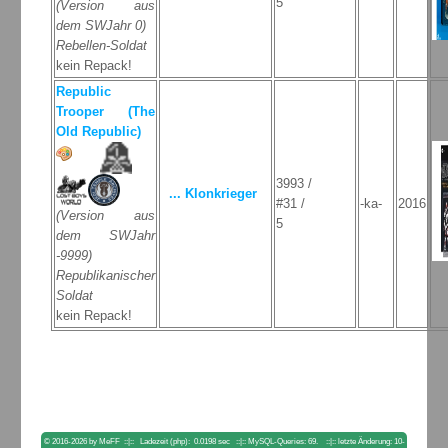
5
(Version aus
dem SWJahr 0)
Rebellen-Soldat
kein Repack!
Republic
Trooper (The
Old Republic)
3993 /
... Klonkrieger
#31 /
-ka-
2016
(Version aus
5
dem SWJahr
-9999)
Republikanischer
Soldat
kein Repack!
© 2016-2026 by MeFF ::|:: Ladezeit (php): 0.0198 sec ::|:: MySQL-Queries: 69. ::|:: letzte Änderung: 10-