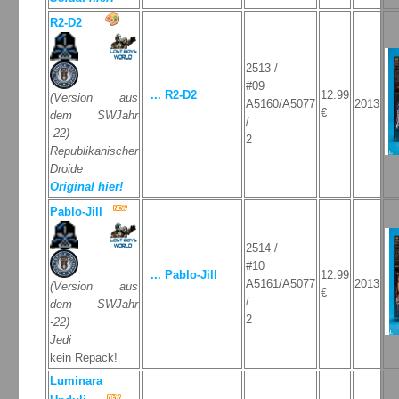
R2-D2
2513 /
#09
... R2-D2
12.99
(Version aus
A5160/A5077
2013
€
dem SWJahr
/
-22)
2
Republikanischer
Droide
Original hier!
Pablo-Jill
2514 /
#10
... Pablo-Jill
12.99
A5161/A5077
2013
(Version aus
€
/
dem SWJahr
2
-22)
Jedi
kein Repack!
Luminara