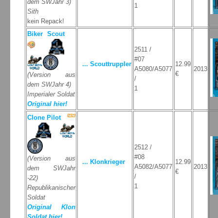
dem SWJahr 3)
1
Sith
kein Repack!
Biker Scout
2511 /
#07
... Scouttruppler
12.99
A5080/A5077
2013
€
(Version aus
/
dem SWJahr 4)
1
Imperialer Soldat
Original hier!
Clone Pilot
2512 /
#08
(Version aus
... Klonkrieger
12.99
A5082/A5077
2013
dem SWJahr
€
/
-22)
1
Republikanischer
Soldat
Original Klon
Soldat hier!