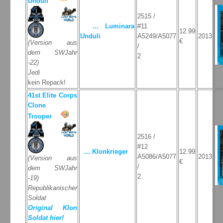
Unduli
2515 /
... Luminara
#11
12.99
Unduli
A5249/A5077
2013
€
(Version aus
/
dem SWJahr
2
-22)
Jedi
kein Repack!
41st Elite Corps
Clone
Trooper
2516 /
#12
... Klonkrieger
12.99
A5086/A5077
2013
(Version aus
€
/
dem SWJahr
2
-19)
Republikanischer
Soldat
Original Klon
Soldat hier!