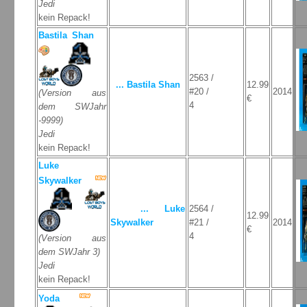
Jedi
kein Repack!
Bastila Shan
2563 /
... Bastila Shan
12.99
#20 /
2014
(Version aus
€
4
dem SWJahr
-9999)
Jedi
kein Repack!
Luke
Skywalker
... Luke
2564 /
12.99
Skywalker
#21 /
2014
€
4
(Version aus
dem SWJahr 3)
Jedi
kein Repack!
Yoda