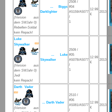
2508 /
... Biggs
#04
12.99
Darklighter
A5159/A5077
2013
€
/
(Version aus
1
dem SWJahr 0)
Rebellen-Soldat
kein Repack!
Luke
Skywalker
2509 /
... Luke
#05
12.99
Skywalker
A5078/A5077
2013
€
/
(Version aus
1
dem SWJahr 0)
Jedi
kein Repack!
Darth Vader
2510 /
#06
... Darth Vader
12.99
A5081/A5077
2013
€
(Version aus
/