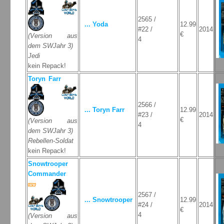
2565 /
... Yoda
12.99
#22 /
2014
€
(Version aus
4
dem SWJahr 3)
Jedi
kein Repack!
Toryn Farr
2566 /
... Toryn Farr
12.99
#23 /
2014
€
(Version aus
4
dem SWJahr 3)
Rebellen-Soldat
kein Repack!
Snowtrooper
Commander
2567 /
... Snowtrooper
12.99
#24 /
2014
€
4
(Version aus