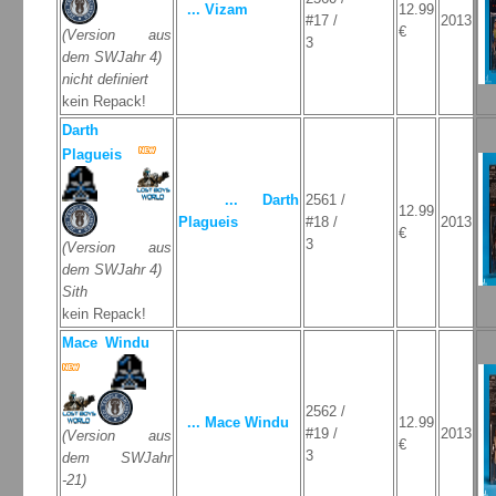
... Vizam
12.99
#17 /
2013
€
(Version aus
3
dem SWJahr 4)
nicht definiert
kein Repack!
Darth
Plagueis
... Darth
2561 /
12.99
Plagueis
#18 /
2013
€
3
(Version aus
dem SWJahr 4)
Sith
kein Repack!
Mace Windu
2562 /
... Mace Windu
12.99
#19 /
2013
(Version aus
€
3
dem SWJahr
-21)