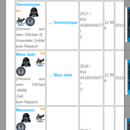
Stormtrooper
2517 /
#13
... Stormtrooper
12.99
A5083/A5077
2013
€
(Version aus
/
dem SWJahr 0)
2
Imperialer Soldat
kein Repack!
Mara Jade
2518 /
#14
... Mara Jade
12.99
A5165/A5077
2013
(Version aus
€
/
dem SWJahr
2
-9999)
Jedi
kein Repack!
Merumeru