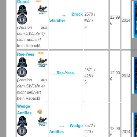
Guard
... Brock
2570 /
12.99
Starsher
#27 /
2014
€
5
(Version aus
dem SWJahr 4)
nicht definiert
kein Repack!
Ree-Yees
2571 /
... Ree-Yees
12.99
#28 /
2014
€
(Version aus
5
dem SWJahr 4)
nicht definiert
kein Repack!
Wedge
Antilles
... Wedge
2572 /
12.99
Antilles
#29 /
2014
€