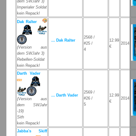
dem SWJahr 3)
Imperialer Soldat
kein Repack!
Dak Ralter
2568 /
... Dak Ralter
12.99
#25 /
2014
€
(Version aus
4
dem SWJahr 3)
Rebellen-Soldat
kein Repack!
Darth Vader
2569 /
... Darth Vader
12.99
#26 /
2014
(Version aus
€
5
dem SWJahr
-19)
Sith
kein Repack!
Jabba's Skiff