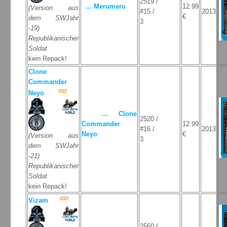
2519 /
... Merumeru
12.99
(Version aus
#15 /
2013
€
dem SWJahr
3
-19)
Republikanischer
Soldat
kein Repack!
Clone
Commander
Neyo
... Clone
2520 /
Commander
12.99
#16 /
2013
Neyo
€
(Version aus
3
dem SWJahr
-21)
Republikanischer
Soldat
kein Repack!
Vizam
2560 /