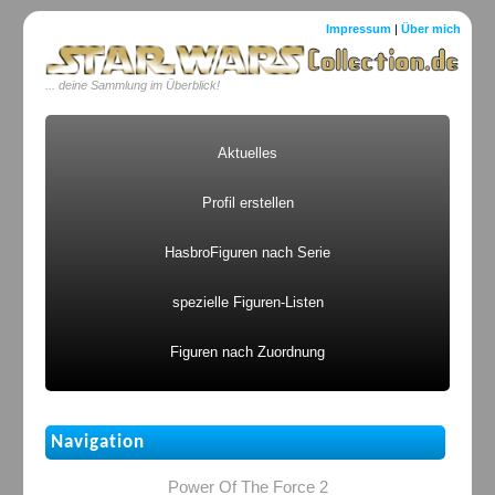
Impressum
|
Über mich
... deine Sammlung im Überblick!
Aktuelles
Profil erstellen
HasbroFiguren nach Serie
spezielle Figuren-Listen
Figuren nach Zuordnung
Navigation
Power Of The Force 2