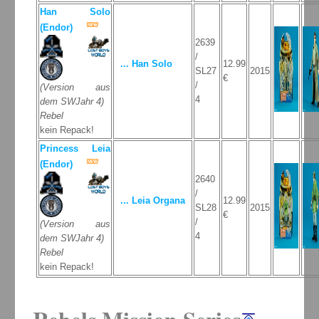
Han Solo
(Endor)
2639
/
... Han Solo
12.99
SL27
2015
€
/
(Version aus
4
dem SWJahr 4)
Rebel
kein Repack!
Princess Leia
(Endor)
2640
/
... Leia Organa
12.99
SL28
2015
€
/
(Version aus
4
dem SWJahr 4)
Rebel
kein Repack!