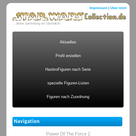
Impressum
|
Über mich
... deine Sammlung im Überblick!
Aktuelles
Profil erstellen
HasbroFiguren nach Serie
spezielle Figuren-Listen
Figuren nach Zuordnung
Navigation
Power Of The Force 2