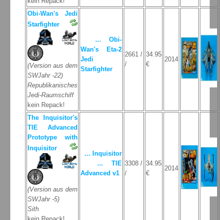
kein Repack!
Obi-Wan's Jedi
Starfighter
... Obi-
Wan's Eta-2
2661 /
34.95
Jedi
2014
/
€
(Version aus dem
Starfighter
SWJahr -22)
Republikanisches
Jedi-Raumschiff
kein Repack!
The Inquisitor's
TIE Advanced
Prototype with
Inquisitor
... Inquisitor
... TIE
3308 /
34.95
2014
Advanced v1
/
€
(Version aus dem
SWJahr -5)
Sith
kein Repack!