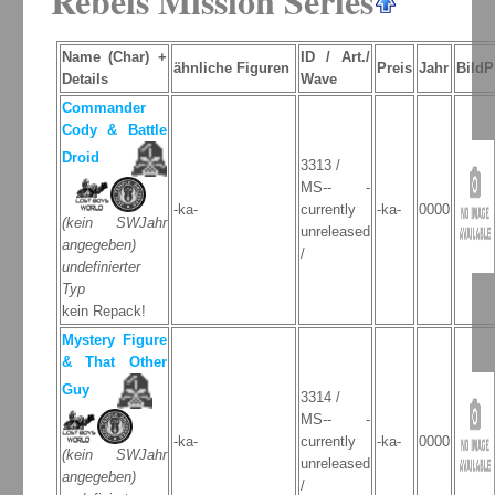
Rebels Mission Series
Name (Char) +
ID / Art./
ähnliche Figuren
Preis
Jahr
BildP
Details
Wave
Commander
Cody & Battle
Droid
3313 /
MS-- -
-ka-
currently
-ka-
0000
(kein SWJahr
unreleased
angegeben)
/
undefinierter
Typ
kein Repack!
Mystery Figure
& That Other
Guy
3314 /
MS-- -
-ka-
currently
-ka-
0000
(kein SWJahr
unreleased
angegeben)
/