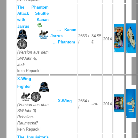
The Phantom
Attack Shuttle
with Kanan
Jarrus
... Kanan
Jarrus
2663 /
34.95
2014
... Phantom
/
€
(Version aus dem
SWJahr -5)
Jedi
kein Repack!
X-Wing
Fighter
... X-Wing
2664 /
-ka-
2014
(Version aus dem
/
SWJahr 0)
Rebellen-
Raumschiff
kein Repack!
The Inquisitor's