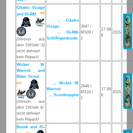
Cikatro Vizago
and IG-RM
... Cikatro
Vizago
2647 /
17.99
... IG-RM-
MS09 /
2015
€
SchlÃ¤gerdroide
2
(Version aus
dem SWJahr -5)
nicht definiert
kein Repack!
Wicket W.
Warrick and
Biker Scout
... Wicket W.
2648 /
Warrick
17.99
MS10 /
2015
... Scouttruppler
€
2
(Version aus
dem SWJahr 4)
nicht definiert
kein Repack!
Bossk and IG-