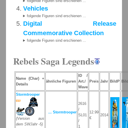
folgende Figuren sind erschienen ...
Vehicles
folgende Figuren sind erschienen ...
Digital Release
Commemorative Collection
folgende Figuren sind erschienen ...
Rebels Saga Legends
ID /
Name (Char) +
ähnliche Figuren
Art./
Preis
Jahr
BildP
Bil
Details
Wave
Stormtrooper
2616
/
... Stormtrooper
12.99
SL01
2014
€
(Version aus
/
dem SWJahr -5)
1