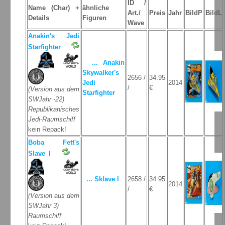
ID /
Name (Char) +
ähnliche
Art./
Preis
Jahr
BildP
BildL
Details
Figuren
Wave
Anakin's Jedi
Starfighter
... Anakin
Skywalker's
2656 /
34.95
Jedi
2014
/
€
(Version aus dem
Starfighter
SWJahr -22)
Republikanisches
Jedi-Raumschiff
kein Repack!
Boba Fett's
Slave I
... Sklave I
2658 /
34.95
2014
/
€
(Version aus dem
SWJahr 3)
Raumschiff