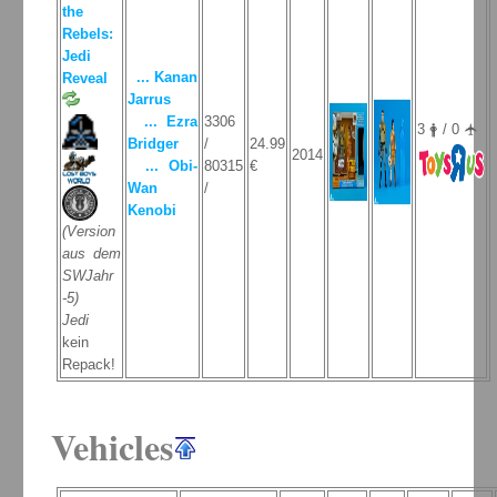
the
Rebels:
Jedi
... Kanan
Reveal
Jarrus
... Ezra
3306
3 🛉 / 0 🛧
Bridger
/
24.99
2014
... Obi-
80315
€
Wan
/
Kenobi
(Version
aus dem
SWJahr
-5)
Jedi
kein
Repack!
Vehicles