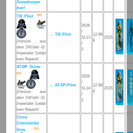
Snowtrooper
hier!
TIE Pilot
2628
/
... TIE-Pilot
12.99
SL13
2015
€
(Version aus
/
dem SWJahr -5)
2
Imperialer Soldat
kein Repack!
AT-DP Driver
2629
/
... AT-DP-Pilot
12.99
SL14
2015
€
(Version aus
/
dem SWJahr -5)
2
Imperialer Soldat
kein Repack!
Clone
Commander
Gree