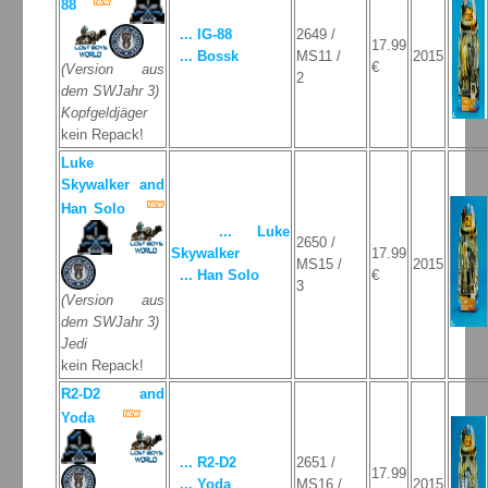
88
... IG-88
2649 /
17.99
... Bossk
MS11 /
2015
€
(Version aus
2
dem SWJahr 3)
Kopfgeldjäger
kein Repack!
Luke
Skywalker and
Han Solo
... Luke
2650 /
Skywalker
17.99
MS15 /
2015
... Han Solo
€
3
(Version aus
dem SWJahr 3)
Jedi
kein Repack!
R2-D2 and
Yoda
... R2-D2
2651 /
17.99
... Yoda
MS16 /
2015