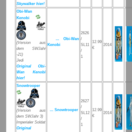
Skywalker hier!
Obi-Wan
Kenobi
2626
... Obi-Wan
/
12.99
(Version aus
Kenobi
SL11
2014
€
dem SWJahr
/
-21)
1
Jedi
Original Obi-
Wan Kenobi
hier!
Snowtrooper
2627
/
... Snowtrooper
12.99
(Version aus
SL12
2014
€
dem SWJahr 3)
/
Imperialer Soldat
1
Original