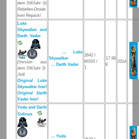
dem SWJahr -5)
Rebellen-Droide
kein Repack!
Luke
Skywalker and
Darth Vader
... Luke
2642 /
Skywalker
17.99
MS03 /
2014
(Version aus
... Darth Vader
€
1
dem SWJahr 3)
Jedi
Original Luke
Skywalker hier!
Original Darth
Vader hier!
Yoda and Darth
Sidious
... Yoda