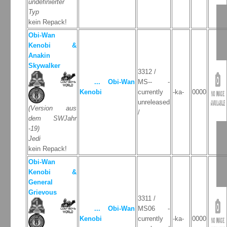
undefinierter
Typ
kein Repack!
Obi-Wan
Kenobi &
Anakin
Skywalker
3312 /
... Obi-Wan
MS-- -
Kenobi
currently
-ka-
0000
unreleased
(Version aus
/
dem SWJahr
-19)
Jedi
kein Repack!
Obi-Wan
Kenobi &
General
Grievous
3311 /
... Obi-Wan
MS06 -
Kenobi
currently
-ka-
0000