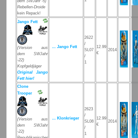
dem SWJahr -5)
Rebellen-Droide
kein Repack!
Jango Fett
2622
/
... Jango Fett
12.99
(Version aus
SL07
2014
€
dem SWJahr
/
-22)
1
Kopfgeldjäger
Original Jango
Fett hier!
Clone
Trooper
2623
/
... Klonkrieger
12.99
(Version aus
SL08
2014
€
dem SWJahr
/
-22)
1
Republikanischer