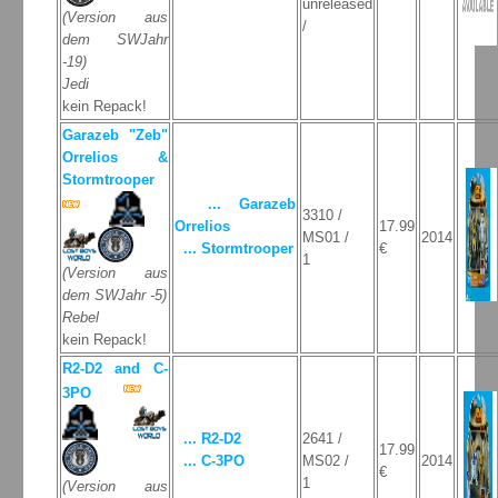
unreleased
(Version aus
/
dem SWJahr
-19)
Jedi
kein Repack!
Garazeb "Zeb"
Orrelios &
Stormtrooper
... Garazeb
3310 /
Orrelios
17.99
MS01 /
2014
... Stormtrooper
€
1
(Version aus
dem SWJahr -5)
Rebel
kein Repack!
R2-D2 and C-
3PO
... R2-D2
2641 /
17.99
... C-3PO
MS02 /
2014
€
1
(Version aus