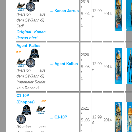
2619
/
... Kanan Jarrus
12.99
SL04
2014
(Version aus
€
/
dem SWJahr -5)
1
Jedi
Original Kanan
Jarrus hier!
Agent Kallus
2620
/
... Agent Kallus
12.99
SL05
2014
€
(Version aus
/
dem SWJahr -5)
1
Imperialer Soldat
kein Repack!
C1-10P
(Chopper)
2621
/
... C1-10P
12.99
SL06
2014
€
/
(Version aus
1