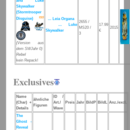
and Luke
Skywalker
(Stormtrooper
Disguise)
... Leia Organa
2655 /
... Luke
17.99
MS20 /
2015
Skywalker
€
3
(Version aus
dem SWJahr 0)
Rebel
kein Repack!
Exclusives
Name
ID /
ähnliche
(Char) +
Art./
Preis
Jahr
BildP
BildL
Anz./excl.
Figuren
Details
Wave
The
Ghost -
Reveal