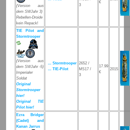
€
3
(Version aus
dem SWJahr 3)
Rebellen-Droide
kein Repack!
TIE Pilot and
Stormtrooper
(Version aus
... Stormtrooper
2652 /
17.99
dem SWJahr -5)
... TIE-Pilot
MS17 /
2015
€
Imperialer
3
Soldat
Original
Stormtrooper
hier!
Original TIE
Pilot hier!
Ezra Bridger
(Cadet) and
Kanan Jarrus