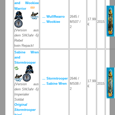
and Wookiee
Warrior
... Wullffwarro
2645 /
17.99
... Wookiee
MS07 /
2015
€
2
(Version aus
dem SWJahr -5)
Rebel
kein Repack!
Sabine Wren
and
Stormtrooper
... Stormtrooper
2646 /
17.99
... Sabine Wren
MS08 /
2015
(Version aus
€
2
dem SWJahr -5)
Imperialer
Soldat
Original
Stormtrooper
hier!