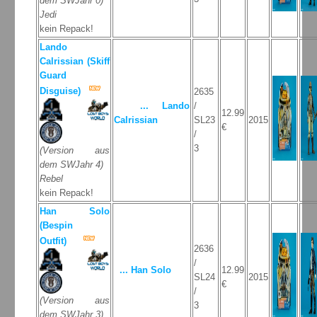
dem SWJahr 0)
Jedi
kein Repack!
Lando
Calrissian (Skiff
Guard
Disguise)
2635
... Lando
/
12.99
Calrissian
SL23
2015
€
/
3
(Version aus
dem SWJahr 4)
Rebel
kein Repack!
Han Solo
(Bespin
Outfit)
2636
/
... Han Solo
12.99
SL24
2015
€
/
(Version aus
3
dem SWJahr 3)