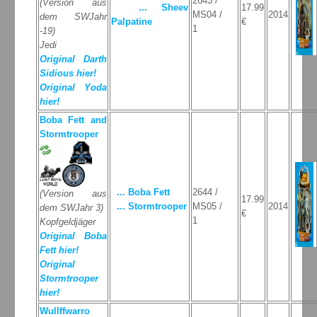
2643 /
(Version aus
... Sheev
17.99
MS04 /
2014
dem SWJahr
Palpatine
€
1
-19)
Jedi
Original Darth
Sidious hier!
Original Yoda
hier!
Boba Fett and
Stormtrooper
... Boba Fett
2644 /
(Version aus
17.99
... Stormtrooper
MS05 /
2014
dem SWJahr 3)
€
1
Kopfgeldjäger
Original Boba
Fett hier!
Original
Stormtrooper
hier!
Wullffwarro