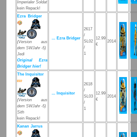
Imperialer Soldat
kein Repack!
Ezra Bridger
2617
/
... Ezra Bridger
12.99
SL02
2014
(Version aus
€
/
dem SWJahr -5)
1
Jedi
Original Ezra
Bridger hier!
The Inquisitor
2618
/
... Inquisitor
12.99
SL03
2014
€
(Version aus
/
dem SWJahr -5)
1
Sith
kein Repack!
Kanan Jarrus