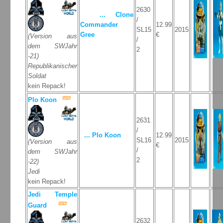
2630
... Clone
/
Commander
12.99
SL15
2015
Gree
€
(Version aus
/
dem SWJahr
2
-21)
Republikanischer
Soldat
kein Repack!
Plo Koon
2631
/
... Plo Koon
12.99
SL16
2015
(Version aus
€
/
dem SWJahr
2
-22)
Jedi
kein Repack!
Jedi Temple
Guard
2632