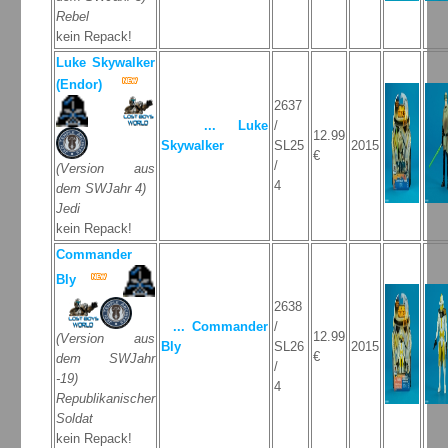
Rebel
kein Repack!
Luke Skywalker
(Endor)
2637
... Luke
/
12.99
Skywalker
SL25
2015
€
/
(Version aus
4
dem SWJahr 4)
Jedi
kein Repack!
Commander
Bly
2638
... Commander
/
12.99
(Version aus
Bly
SL26
2015
€
dem SWJahr
/
-19)
4
Republikanischer
Soldat
kein Repack!