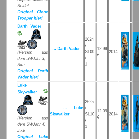
Soldat
Original Clone
Trooper hier!
Darth Vader
2624
/
... Darth Vader
12.99
SL09
2014
(Version aus
€
/
dem SWJahr 3)
1
Sith
Original Darth
Vader hier!
Luke
Skywalker
2625
... Luke
/
12.99
Skywalker
SL10
2014
€
(Version aus
/
dem SWJahr 4)
1
Jedi
Original Luke