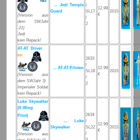
... Jedi Temple
/
12.99
Guard
SL17
2015
€
(Version aus
/
dem SWJahr
2
-21)
Jedi
kein Repack!
AT-AT Driver
2633
/
... AT-AT-Piloten
12.99
SL18
2015
€
(Version aus
/
dem SWJahr 3)
2
Imperialer Soldat
kein Repack!
Luke Skywalker
(X-Wing
2634
Pilot)
... Luke
/
12.99
Skywalker
SL22
2015
€
/
(Version aus
3