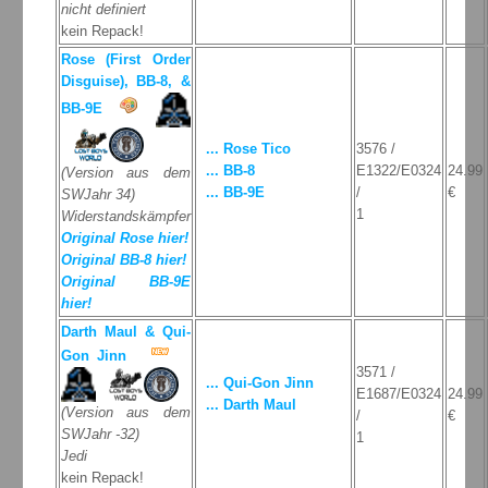
nicht definiert
kein Repack!
Rose (First Order
Disguise), BB-8, &
BB-9E
... Rose Tico
3576 /
... BB-8
E1322/E0324
24.99
(Version aus dem
... BB-9E
/
€
SWJahr 34)
1
Widerstandskämpfer
Original Rose hier!
Original BB-8 hier!
Original BB-9E
hier!
Darth Maul & Qui-
Gon Jinn
3571 /
... Qui-Gon Jinn
E1687/E0324
24.99
... Darth Maul
(Version aus dem
/
€
SWJahr -32)
1
Jedi
kein Repack!