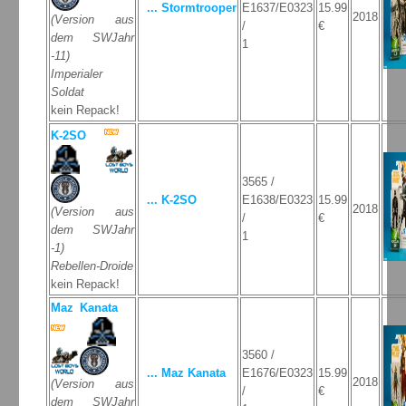
... Stormtrooper
E1637/E0323
15.99
2018
(Version aus
/
€
dem SWJahr
1
-11)
Imperialer
Soldat
kein Repack!
K-2SO
3565 /
... K-2SO
E1638/E0323
15.99
2018
(Version aus
/
€
dem SWJahr
1
-1)
Rebellen-Droide
kein Repack!
Maz Kanata
3560 /
... Maz Kanata
E1676/E0323
15.99
2018
(Version aus
/
€
dem SWJahr