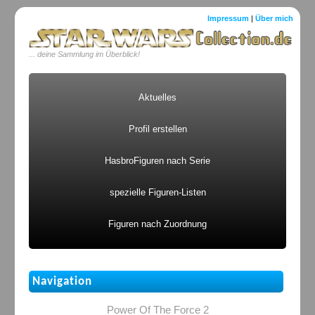
Impressum
|
Über mich
... deine Sammlung im Überblick!
Aktuelles
Profil erstellen
HasbroFiguren nach Serie
spezielle Figuren-Listen
Figuren nach Zuordnung
Navigation
Power Of The Force 2