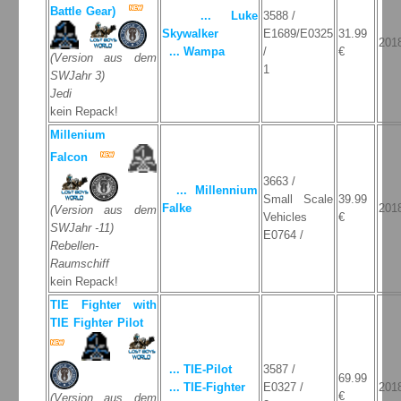
Battle Gear)
... Luke
3588 /
Skywalker
E1689/E0325
31.99
201
... Wampa
/
€
(Version aus dem
1
SWJahr 3)
Jedi
kein Repack!
Millenium
Falcon
3663 /
... Millennium
Small Scale
39.99
Falke
201
(Version aus dem
Vehicles
€
SWJahr -11)
E0764 /
Rebellen-
Raumschiff
kein Repack!
TIE Fighter with
TIE Fighter Pilot
... TIE-Pilot
3587 /
69.99
... TIE-Fighter
E0327 /
201
€
(Version aus dem