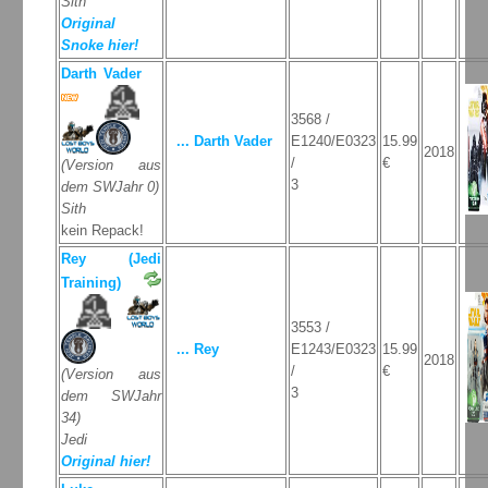
Sith
Original
Snoke hier!
Darth Vader
3568 /
... Darth Vader
E1240/E0323
15.99
2018
/
€
(Version aus
3
dem SWJahr 0)
Sith
kein Repack!
Rey (Jedi
Training)
3553 /
... Rey
E1243/E0323
15.99
2018
/
€
(Version aus
3
dem SWJahr
34)
Jedi
Original hier!