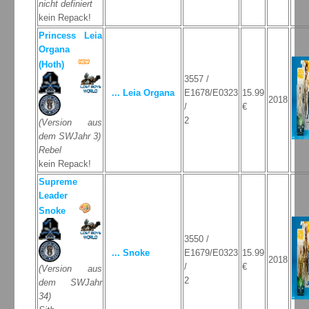
nicht definiert
kein Repack!
Princess Leia
Organa
(Hoth)
3557 /
... Leia Organa
E1678/E0323
15.99
2018
/
€
2
(Version aus
dem SWJahr 3)
Rebel
kein Repack!
Supreme
Leader
Snoke
3550 /
... Snoke
E1679/E0323
15.99
2018
/
€
(Version aus
2
dem SWJahr
34)