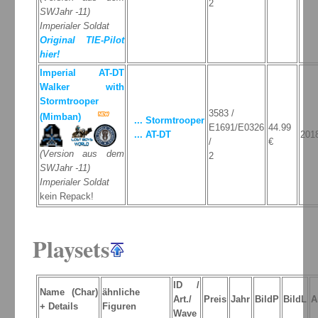
2
SWJahr -11)
Imperialer Soldat
Original TIE-Pilot
hier!
Imperial AT-DT
Walker with
Stormtrooper
3583 /
(Mimban)
... Stormtrooper
E1691/E0326
44.99
... AT-DT
201
/
€
(Version aus dem
2
SWJahr -11)
Imperialer Soldat
kein Repack!
Playsets
ID /
Name (Char)
ähnliche
Art./
Preis
Jahr
BildP
BildL
A
+ Details
Figuren
Wave