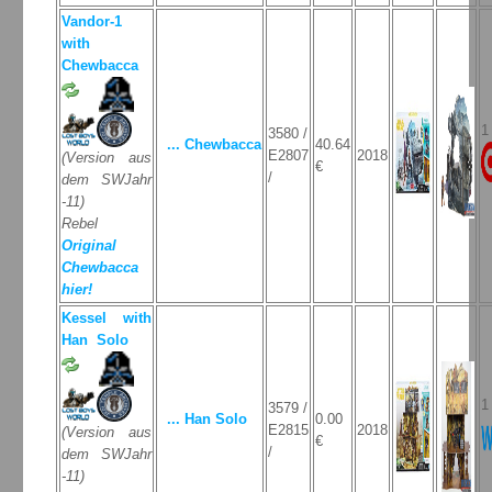
Vandor-1
with
Chewbacca
1 
3580 /
... Chewbacca
40.64
E2807
2018
(Version aus
€
/
dem SWJahr
-11)
Rebel
Original
Chewbacca
hier!
Kessel with
Han Solo
1 
3579 /
... Han Solo
0.00
E2815
2018
(Version aus
€
/
dem SWJahr
-11)