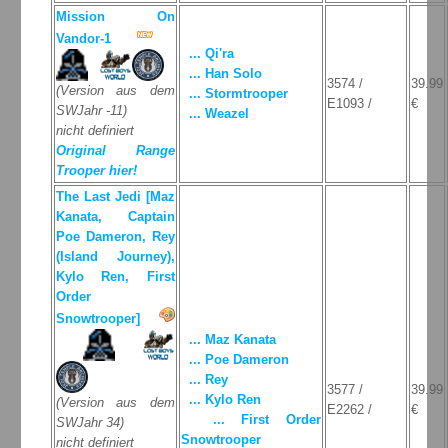
Mission On
Vandor-1
... Qi'ra
... Han Solo
3574 /
39.99
(Version aus dem
... Stormtrooper
E1093 /
€
SWJahr -11)
... Weazel
nicht definiert
Original Range
Trooper hier!
The Last Jedi [Maz
Kanata, Captain
Poe Dameron, Rey
(Island Journey),
Kylo Ren, First
Order
Snowtrooper]
... Maz Kanata
... Poe Dameron
... Rey
3577 /
39.99
... Kylo Ren
(Version aus dem
E2262 /
€
... First Order
SWJahr 34)
Snowtrooper
nicht definiert