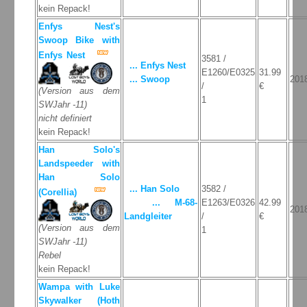
kein Repack!
Enfys Nest's
Swoop Bike with
Enfys Nest
3581 /
... Enfys Nest
E1260/E0325
31.99
... Swoop
201
/
€
(Version aus dem
1
SWJahr -11)
nicht definiert
kein Repack!
Han Solo's
Landspeeder with
Han Solo
... Han Solo
3582 /
(Corellia)
... M-68-
E1263/E0326
42.99
201
Landgleiter
/
€
(Version aus dem
1
SWJahr -11)
Rebel
kein Repack!
Wampa with Luke
Skywalker (Hoth