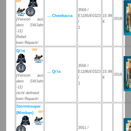
3569 /
... Chewbacca
E1185/E0323
15.99
2018
(Version aus
/
€
dem SWJahr
1
-11)
Rebel
kein Repack!
Qi'ra
3556 /
... Qi'ra
E1186/E0323
15.99
2018
(Version aus
/
€
dem SWJahr
1
-11)
nicht definiert
kein Repack!
Stormtrooper
(Mimban)
3551 /