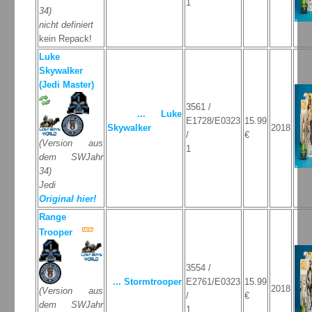
1
34)
nicht definiert
kein Repack!
Luke
Skywalker
(Jedi Master)
3561 /
... Luke
E1728/E0323
15.99
Skywalker
2018
/
€
(Version aus
1
dem SWJahr
34)
Jedi
Original hier!
Range
Trooper
3554 /
... Stormtrooper
E2761/E0323
15.99
2018
(Version aus
/
€
dem SWJahr
1