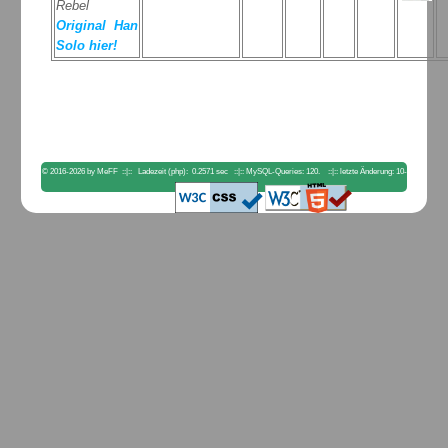
Rebel
Original Han
Solo hier!
© 2016-2026 by MeFF ::|:: Ladezeit (php): 0.2571 sec ::|:: MySQL-Queries: 120. ::|:: letzte Änderung: 10-
04-2023 18:00:56. ::|::