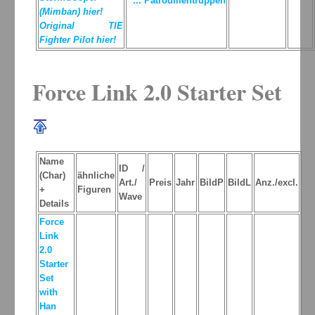
... Patrouillentruppen
(Mimban) hier!
Original TIE
Fighter Pilot hier!
Force Link 2.0 Starter Set
Name
ID /
(Char)
ähnliche
Art./
Preis
Jahr
BildP
BildL
Anz./excl.
+
Figuren
Wave
Details
Force
Link
2.0
Starter
Set
with
Han