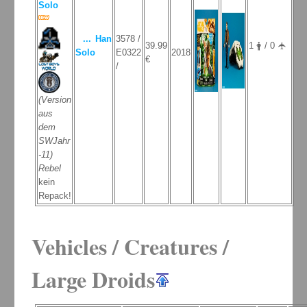
Solo
... Han
3578 /
39.99
1 🛉 / 0 🛧
Solo
E0322
2018
€
/
(Version
aus
dem
SWJahr
-11)
Rebel
kein
Repack!
Vehicles / Creatures /
Large Droids