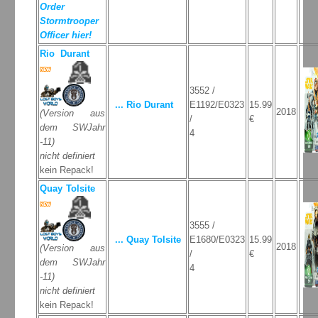
Order
Stormtrooper
Officer hier!
Rio Durant
3552 /
... Rio Durant
E1192/E0323
15.99
2018
(Version aus
/
€
dem SWJahr
4
-11)
nicht definiert
kein Repack!
Quay Tolsite
3555 /
... Quay Tolsite
E1680/E0323
15.99
2018
(Version aus
/
€
dem SWJahr
4
-11)
nicht definiert
kein Repack!