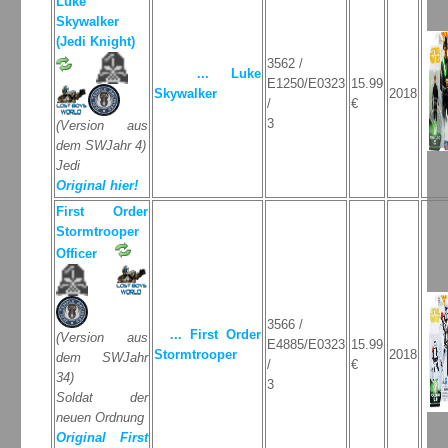
Luke
Skywalker
(Jedi Knight)
3562 /
... Luke
E1250/E0323
15.99
Skywalker
2018
/
€
3
(Version aus
dem SWJahr 4)
Jedi
Original hier!
First Order
Stormtrooper
Officer
3566 /
... First Order
(Version aus
E4885/E0323
15.99
Stormtrooper
2018
dem SWJahr
/
€
34)
3
Soldat der
neuen Ordnung
Original First