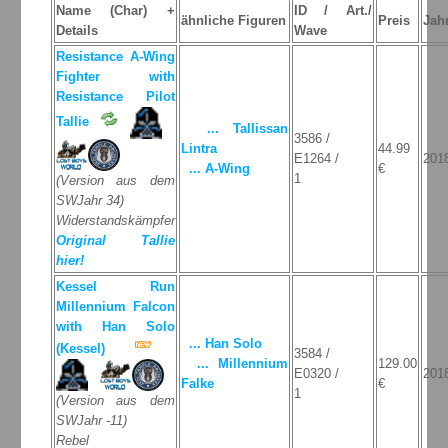
Name (Char) +
ID / Art./
ähnliche Figuren
Preis
Jah
Details
Wave
Resistance A-Wing
Fighter with
Resistance Pilot
Tallie
... Tallissan
3586 /
Lintra
44.99
E1264 /
201
... A-Wing
€
1
(Version aus dem
SWJahr 34)
Widerstandskämpfer
Original Tallie
hier!
Kessel Run
Millennium Falcon
with Han Solo
... Han Solo
(Kessel)
3584 /
... Millennium
129.00
E0320 /
201
Falke
€
1
(Version aus dem
SWJahr -11)
Rebel