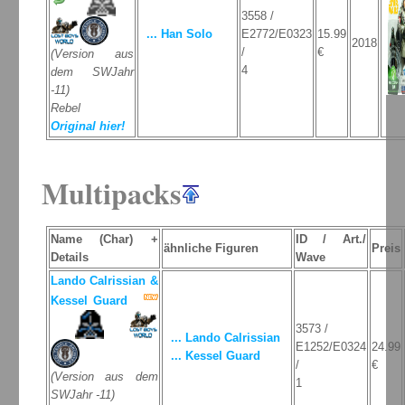
3558 /
... Han Solo
E2772/E0323
15.99
2018
/
€
(Version aus
4
dem SWJahr
-11)
Rebel
Original hier!
Multipacks
Name (Char) +
ID / Art./
ähnliche Figuren
Preis
Details
Wave
Lando Calrissian &
Kessel Guard
3573 /
... Lando Calrissian
E1252/E0324
24.99
... Kessel Guard
/
€
(Version aus dem
1
SWJahr -11)