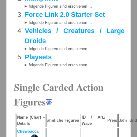
folgende Figuren sind erschienen ...
Force Link 2.0 Starter Set
folgende Figuren sind erschienen ...
Vehicles / Creatures / Large
Droids
folgende Figuren sind erschienen ...
Playsets
folgende Figuren sind erschienen ...
Single Carded Action
Figures
Name (Char) +
ID / Art./
ähnliche Figuren
Preis
Jahr
Bil
Details
Wave
Chewbacca