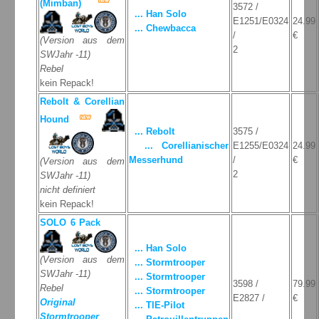
(Mimban)
3572 /
... Han Solo
E1251/E0324
24.99
... Chewbacca
/
€
(Version aus dem
2
SWJahr -11)
Rebel
kein Repack!
Rebolt & Corellian
Hound
... Rebolt
3575 /
... Corellianischer
E1255/E0324
24.99
Messerhund
/
€
(Version aus dem
2
SWJahr -11)
nicht definiert
kein Repack!
SOLO 6 Pack
... Han Solo
(Version aus dem
... Stormtrooper
SWJahr -11)
... Stormtrooper
3598 /
79.99
Rebel
... Stormtrooper
E2827 /
€
Original
... TIE-Pilot
Stormtrooper