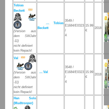
Tobias
Beckett
3549 /
... Tobias
E1684/E0323
15.99
Beckett
2018
/
€
(Version aus
4
dem SWJahr
-11)
nicht definiert
kein Repack!
Val
3548 /
... Val
E1684/E0323
15.99
(Version aus
2018
/
€
dem SWJahr
4
-11)
nicht definiert
kein Repack!
Han Solo
(Mudtrooper)