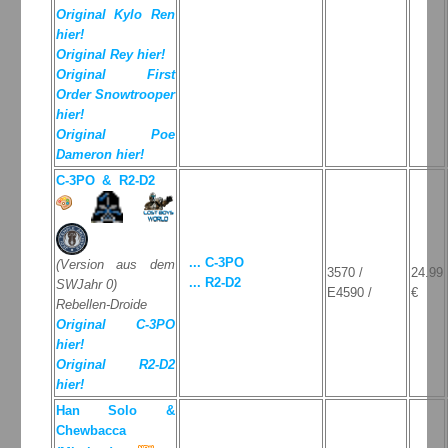
Original Kylo Ren
hier!
Original Rey hier!
Original First
Order Snowtrooper
hier!
Original Poe
Dameron hier!
C-3PO & R2-D2
... C-3PO
(Version aus dem
3570 /
24.99
... R2-D2
SWJahr 0)
E4590 /
€
Rebellen-Droide
Original C-3PO
hier!
Original R2-D2
hier!
Han Solo &
Chewbacca