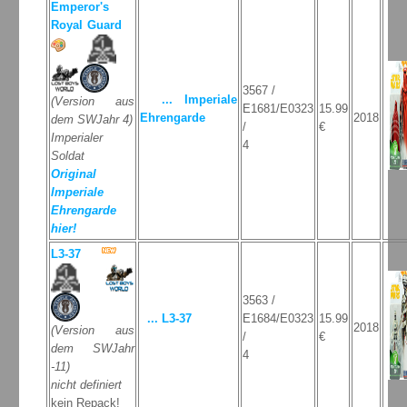
Emperor's
Royal Guard
3567 /
... Imperiale
(Version aus
E1681/E0323
15.99
Ehrengarde
2018
dem SWJahr 4)
/
€
Imperialer
4
Soldat
Original
Imperiale
Ehrengarde
hier!
L3-37
3563 /
... L3-37
E1684/E0323
15.99
2018
(Version aus
/
€
dem SWJahr
4
-11)
nicht definiert
kein Repack!