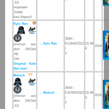
-11)
Imperialer
Soldat
kein Repack!
Kylo Ren
3564 /
... Kylo Ren
E1244/E0323
15.99
(Version aus
2018
/
€
dem SWJahr
2
34)
Sith
Original Kylo
Ren hier!
Moloch
3559 /
... Moloch
E1678/E0323
15.99
2018
(Version aus
/
€
dem SWJahr
2
-11)