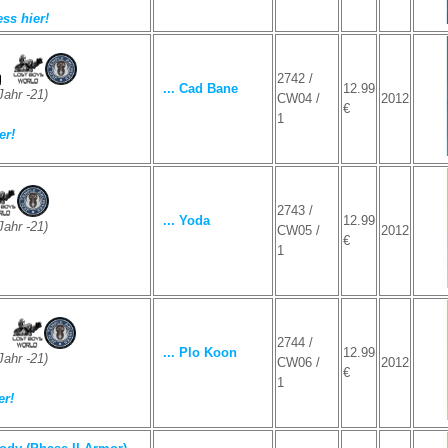
ss hier!
2742 /
... Cad Bane
12.99
ahr -21)
CW04 /
2012
€
1
er!
2743 /
... Yoda
12.99
ahr -21)
CW05 /
2012
€
1
2744 /
... Plo Koon
12.99
ahr -21)
CW06 /
2012
€
1
er!