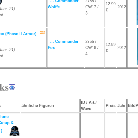
... Commander
2755 /
12.99
Wolffe
CW17 /
2012
ahr -21)
€
3
at
x (Phase II Armor)
... Commander
2756 /
12.99
Fox
CW18 /
2012
ahr -21)
€
4
at
cks
ID / Art./
s
ähnliche Figuren
Preis
Jahr
Bild
Wave
Clone
Cutup &
)