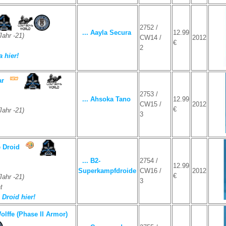
2752 /
... Aayla Secura
12.99
ahr -21)
CW14 /
2012
€
2
 hier!
ar
2753 /
... Ahsoka Tano
12.99
CW15 /
2012
€
ahr -21)
3
e Droid
... B2-
2754 /
12.99
Superkampfdroide
CW16 /
2012
€
ahr -21)
3
t
 Droid hier!
ffe (Phase II Armor)