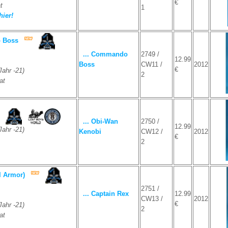
€
t
1
hier!
 Boss
... Commando
2749 /
12.99
Boss
CW11 /
2012
€
ahr -21)
2
at
... Obi-Wan
2750 /
12.99
ahr -21)
Kenobi
CW12 /
2012
€
2
I Armor)
2751 /
... Captain Rex
12.99
CW13 /
2012
€
ahr -21)
2
at