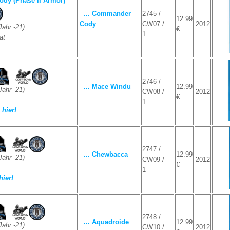
dy (Phase II Armor)
... Commander
2745 /
12.99
Cody
CW07 /
2012
ahr -21)
€
1
at
2746 /
... Mace Windu
12.99
ahr -21)
CW08 /
2012
€
1
hier!
2747 /
... Chewbacca
12.99
ahr -21)
CW09 /
2012
€
1
hier!
2748 /
... Aquadroide
12.99
ahr -21)
CW10 /
2012