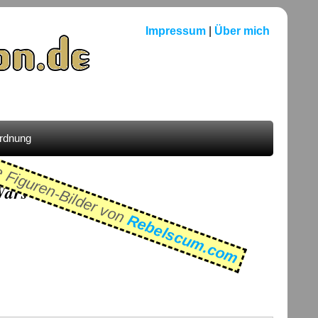
Impressum
|
Über mich
ordnung
e Figuren-Bilder von
Wars
Rebelscum.com