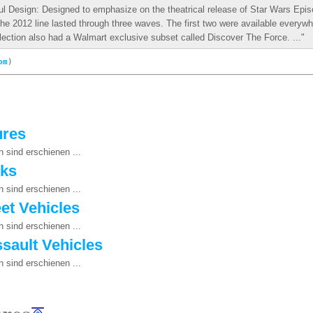
ul Design: Designed to emphasize on the theatrical release of Star Wars Ep
he 2012 line lasted through three waves. The first two were available everywh
ection also had a Walmart exclusive subset called Discover The Force. ..."
om
)
ures
n sind erschienen ...
cks
n sind erschienen ...
eet Vehicles
n sind erschienen ...
ssault Vehicles
n sind erschienen ...