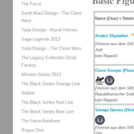
Basic Fig
The Force
Darth Maul Design - The Clone
Name (Char) + Detail
Wars
Yoda Design - Movie Heroes
Anakin Skywalker
Saga Legends 2013
(Version aus dem SWJ
Yoda Design - The Clone Wars
Jedi
kein Repack!
The Legacy Collection Droid
Factory
Clone Trooper (Phase
Mission Series 2013
The Black Series Orange Line
(Version aus dem SWJ
Rebels
Republikanischer Sold
kein Repack!
The Black Series Red Line
Savage Opress (Shirt
The Black Series Blue Line
The Force Awakens
(Version aus dem SWJ
Rogue One
Sith