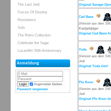
The Last Jedi
Original Savage Opre
Forces Of Destiny
Cad Bane
Resistance
(Version aus dem SWJ
Solo
Kopfgeldjäger
Original Cad Bane hi
The Retro Collection
Celebrate the Saga
Yoda
Lucasfilm 50th Anniversary
(Version aus dem SWJ
Jedi
Anmeldung
Original Yoda hier!
Plo Koon
Login
Angemeldet bleiben
(Version aus dem SWJ
Passwort vergessen
Jedi
Original Plo Koon hi