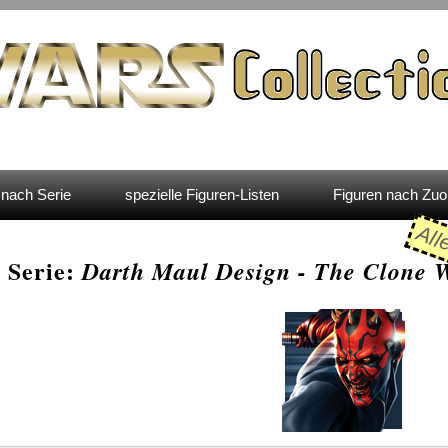
nach Serie
spezielle Figuren-Listen
Figuren nach Zu
All
 Serie:
Darth Maul Design - The Clone 