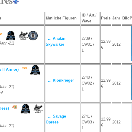
ures
ID / Art./
s
ähnliche Figuren
Preis
Jahr
Bild
Wave
... Anakin
2739 /
12.99
ahr -21)
Skywalker
CW01 /
2012
€
1
 II Armor)
2740 /
... Klonkrieger
12.99
CW02 /
2012
€
ahr -21)
1
at
less)
... Savage
2741 /
12.99
Opress
CW03 /
2012
€
ahr -21)
1