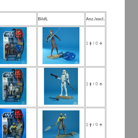
P
BildL
Anz./excl.
1 🛉 / 0 🛧
1 🛉 / 0 🛧
1 🛉 / 0 🛧