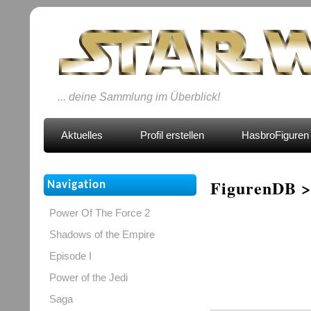
... deine Sammlung im Überblick!
Aktuelles
Profil erstellen
HasbroFiguren 
FigurenDB >
Navigation
Power Of The Force 2
Shadows of the Empire
Episode I
Power of the Jedi
Saga