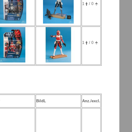
1 🛉 / 0 🛧
1 🛉 / 0 🛧
P
BildL
Anz./excl.