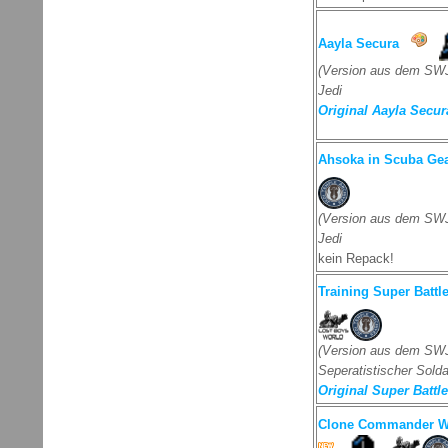
Aayla Secura
(Version aus dem SWJ
Jedi
Original Aayla Secura
Ahsoka in Scuba Ge
(Version aus dem SWJ
Jedi
kein Repack!
Training Super Battl
(Version aus dem SWJ
Seperatistischer Solda
Original Super Battle
Clone Commander Wol