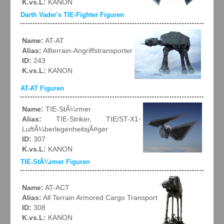
K.vs.L:
KANON
Darth Vader's TIE-Fighter Figuren
Name:
AT-AT
Alias:
Allterrain-Angriffstransporter
ID:
243
K.vs.L:
KANON
AT-AT Figuren
Name:
TIE-StÃ¼rmer
Alias:
TIE-Striker, TIE/ST-X1-
LuftÃ¼berlegenheitsjÃ¤ger
ID:
307
K.vs.L:
KANON
TIE-StÃ¼rmer Figuren
Name:
AT-ACT
Alias:
All Terrain Armored Cargo Transport
ID:
308
K.vs.L:
KANON