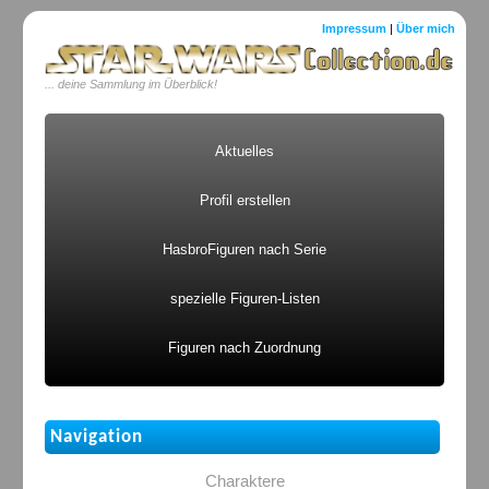
Impressum
|
Über mich
... deine Sammlung im Überblick!
Aktuelles
Profil erstellen
HasbroFiguren nach Serie
spezielle Figuren-Listen
Figuren nach Zuordnung
Navigation
Charaktere