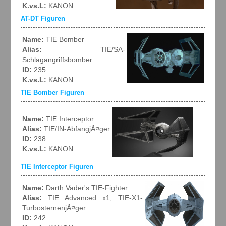
K.vs.L:
KANON
AT-DT Figuren
Name:
TIE Bomber
Alias:
TIE/SA-
Schlagangriffsbomber
ID:
235
K.vs.L:
KANON
TIE Bomber Figuren
Name:
TIE Interceptor
Alias:
TIE/IN-AbfangjÃ¤ger
ID:
238
K.vs.L:
KANON
TIE Interceptor Figuren
Name:
Darth Vader's TIE-Fighter
Alias:
TIE Advanced x1, TIE-X1-
TurbosternenjÃ¤ger
ID:
242