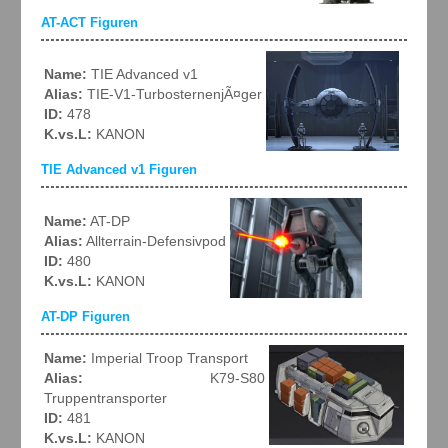
AT-ACT Figuren
Name:
TIE Advanced v1
Alias:
TIE-V1-TurbosternenjÃ¤ger
ID:
478
K.vs.L:
KANON
TIE Advanced v1 Figuren
Name:
AT-DP
Alias:
Allterrain-Defensivpod
ID:
480
K.vs.L:
KANON
AT-DP Figuren
Name:
Imperial Troop Transport
Alias:
K79-S80
Truppentransporter
ID:
481
K.vs.L:
KANON