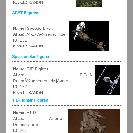
K.vs.L:
KANON
AT-ST Figuren
Name:
Speederbike
Alias:
74-Z-DÃ¼senschlitten
ID:
151
K.vs.L:
KANON
Speederbike Figuren
Name:
TIE-Fighter
Alias:
TIE/LN-
RaumÃ¼berlegenheitsjÃ¤ger
ID:
167
K.vs.L:
KANON
TIE-Fighter Figuren
Name:
AT-DT
Alias:
Allterrain-
Defensivturm
ID:
207