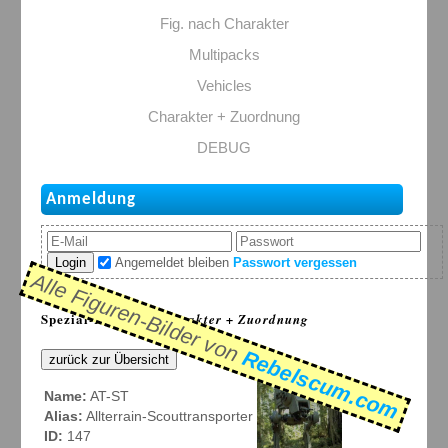
Fig. nach Charakter
Multipacks
Vehicles
Charakter + Zuordnung
DEBUG
Anmeldung
Login
Angemeldet bleiben
Passwort vergessen
Alle Figuren-Bilder von
Spezial-Listen: >
Charakter + Zuordnung
Rebelscum.com
zurück zur Übersicht
Name:
AT-ST
Alias:
Allterrain-Scouttransporter
ID:
147