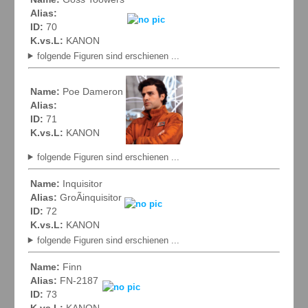
Alias:
ID:
70
K.vs.L:
KANON
folgende Figuren sind erschienen ...
Name:
Poe Dameron
Alias:
ID:
71
K.vs.L:
KANON
folgende Figuren sind erschienen ...
Name:
Inquisitor
Alias:
GroÃinquisitor
ID:
72
K.vs.L:
KANON
folgende Figuren sind erschienen ...
Name:
Finn
Alias:
FN-2187
ID:
73
K.vs.L:
KANON