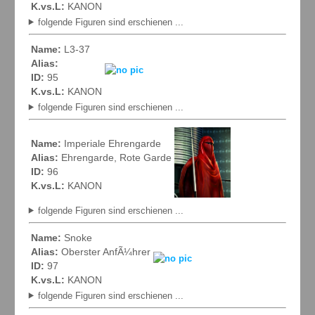
K.vs.L:
KANON
folgende Figuren sind erschienen ...
Name:
L3-37
Alias:
ID:
95
K.vs.L:
KANON
folgende Figuren sind erschienen ...
Name:
Imperiale Ehrengarde
Alias:
Ehrengarde, Rote Garde
ID:
96
K.vs.L:
KANON
folgende Figuren sind erschienen ...
Name:
Snoke
Alias:
Oberster AnfÃ¼hrer
ID:
97
K.vs.L:
KANON
folgende Figuren sind erschienen ...