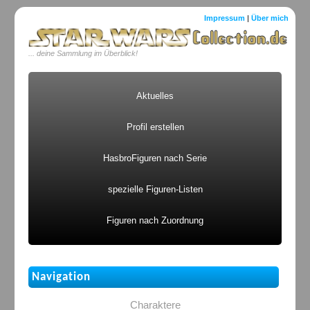
Impressum
|
Über mich
... deine Sammlung im Überblick!
Aktuelles
Profil erstellen
HasbroFiguren nach Serie
spezielle Figuren-Listen
Figuren nach Zuordnung
Navigation
Charaktere