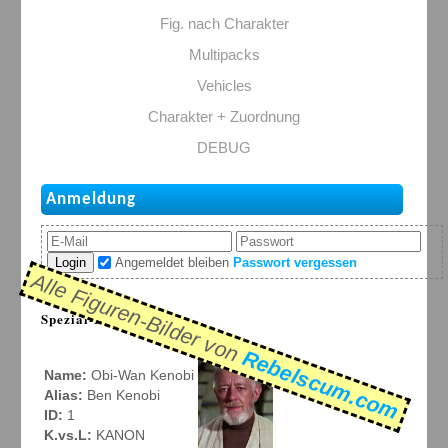
Fig. nach Charakter
Multipacks
Vehicles
Charakter + Zuordnung
DEBUG
Anmeldung
Login
Angemeldet bleiben
Passwort vergessen
Alle Figuren-Bilder von
Spezial-Listen:
Rebelscum.com
Name:
Obi-Wan Kenobi
Alias:
Ben Kenobi
ID:
1
K.vs.L:
KANON