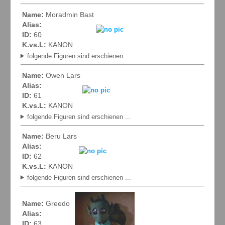
Name:
Moradmin Bast
Alias:
ID:
60
K.vs.L:
KANON
folgende Figuren sind erschienen ...
Name:
Owen Lars
Alias:
ID:
61
K.vs.L:
KANON
folgende Figuren sind erschienen ...
Name:
Beru Lars
Alias:
ID:
62
K.vs.L:
KANON
folgende Figuren sind erschienen ...
Name:
Greedo
Alias:
ID:
63