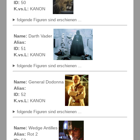
ID:
50
K.vs.L:
KANON
folgende Figuren sind erschienen ...
Name:
Darth Vader
Alias:
ID:
51
K.vs.L:
KANON
folgende Figuren sind erschienen ...
Name:
General Dodonna
Alias:
ID:
52
K.vs.L:
KANON
folgende Figuren sind erschienen ...
Name:
Wedge Antilles
Alias:
Rot 2