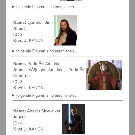
folgende Figuren sind erschienen ...
Name:
Qui-Gon Jinn
Alias:
ID:
2
K.vs.L:
KANON
folgende Figuren sind erschienen ...
Name:
PadmÃ© Amidala
Alias:
KÃ¶nigin Amidala, PadmÃ©
Naberrie
ID:
3
K.vs.L:
KANON
folgende Figuren sind erschienen ...
Name:
Anakin Skywalker
Alias:
ID:
4
K.vs.L:
KANON