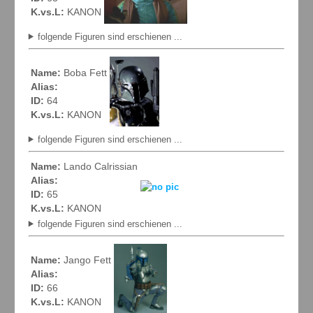
K.vs.L:
KANON
folgende Figuren sind erschienen ...
Name:
Boba Fett
Alias:
ID:
64
K.vs.L:
KANON
folgende Figuren sind erschienen ...
Name:
Lando Calrissian
Alias:
ID:
65
K.vs.L:
KANON
folgende Figuren sind erschienen ...
Name:
Jango Fett
Alias:
ID:
66
K.vs.L:
KANON