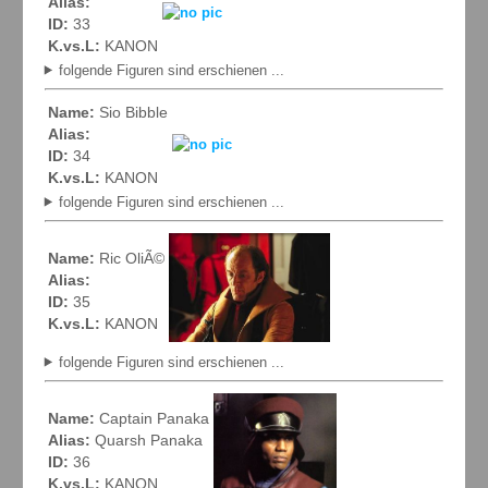
Alias:
ID:
33
K.vs.L:
KANON
folgende Figuren sind erschienen ...
Name:
Sio Bibble
Alias:
ID:
34
K.vs.L:
KANON
folgende Figuren sind erschienen ...
Name:
Ric OliÃ©
Alias:
ID:
35
K.vs.L:
KANON
folgende Figuren sind erschienen ...
Name:
Captain Panaka
Alias:
Quarsh Panaka
ID:
36
K.vs.L:
KANON