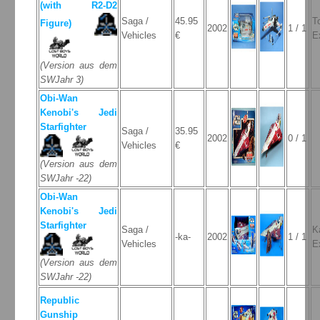
(with R2-D2
Saga /
45.95
T
Figure)
2002
1 / 1
Vehicles
€
E
(Version aus dem
SWJahr 3)
Obi-Wan
Kenobi's Jedi
Starfighter
Saga /
35.95
2002
0 / 1
Vehicles
€
(Version aus dem
SWJahr -22)
Obi-Wan
Kenobi's Jedi
Starfighter
Saga /
K
-ka-
2002
1 / 1
Vehicles
E
(Version aus dem
SWJahr -22)
Republic
Gunship