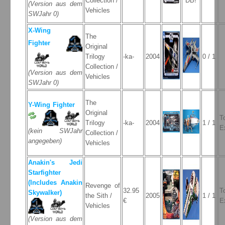
Collection /
DB!
(Version aus dem
Vehicles
SWJahr 0)
X-Wing
The
Fighter
Original
Trilogy
-ka-
2004
0 / 1
Collection /
(Version aus dem
Vehicles
SWJahr 0)
The
Y-Wing Fighter
Original
T
Trilogy
-ka-
2004
1 / 1
E
(kein SWJahr
Collection /
angegeben)
Vehicles
Anakin's Jedi
Starfighter
(Includes Anakin
Revenge of
32.95
T
Skywalker)
the Sith /
2005
1 / 1
€
E
Vehicles
(Version aus dem