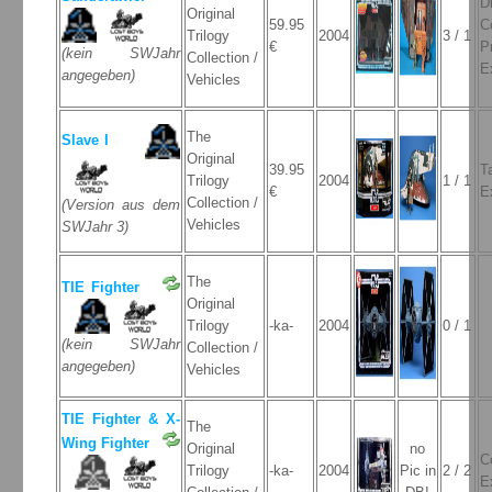
D
Original
59.95
C
Trilogy
2004
3 / 1
€
P
(kein SWJahr
Collection /
E
angegeben)
Vehicles
The
Slave I
Original
39.95
T
Trilogy
2004
1 / 1
€
E
Collection /
(Version aus dem
Vehicles
SWJahr 3)
The
TIE Fighter
Original
Trilogy
-ka-
2004
0 / 1
(kein SWJahr
Collection /
angegeben)
Vehicles
TIE Fighter & X-
The
Wing Fighter
Original
no
C
Trilogy
-ka-
2004
Pic in
2 / 2
E