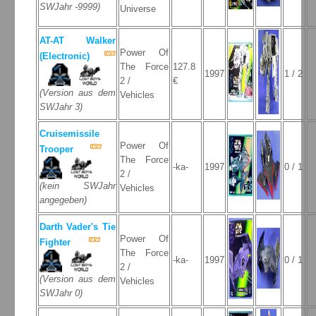
SWJahr -9999)
Universe
AT-AT Walker
Power Of
(Electronic)
The Force
127.8
1997
1 / 2
2 /
€
(Version aus dem
Vehicles
SWJahr 3)
Cruisemissile
Power Of
Trooper
The Force
-ka-
1997
0 / 1
2 /
(kein SWJahr
Vehicles
angegeben)
Darth Vader's Tie
Power Of
Fighter
The Force
-ka-
1997
0 / 1
2 /
(Version aus dem
Vehicles
SWJahr 0)