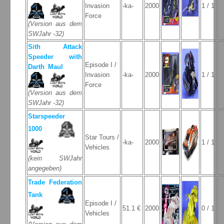
Invasion
-ka-
2000
1 / 1
Force
(Version aus dem
SWJahr -32)
Sith Attack
Speeder with
Episode I /
Darth Maul
Invasion
-ka-
2000
1 / 1
Force
(Version aus dem
SWJahr -32)
Starspeeder
1000
Star Tours /
-ka-
2000
1 / 1
Vehicles
(kein SWJahr
angegeben)
Trade Federation
Tank
Episode I /
51.1 €
2000
0 / 1
Vehicles