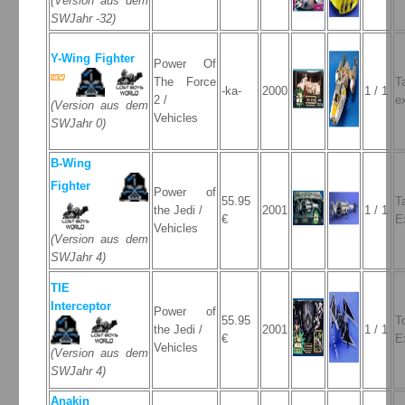
(Version aus dem
SWJahr -32)
Y-Wing Fighter
Power Of
The Force
T
-ka-
2000
1 / 1
2 /
e
(Version aus dem
Vehicles
SWJahr 0)
B-Wing
Fighter
Power of
55.95
T
the Jedi /
2001
1 / 1
€
E
Vehicles
(Version aus dem
SWJahr 4)
TIE
Interceptor
Power of
55.95
T
the Jedi /
2001
1 / 1
€
E
Vehicles
(Version aus dem
SWJahr 4)
Anakin