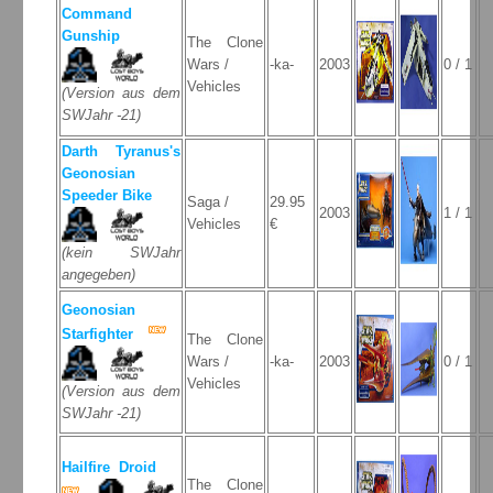
Command
Gunship
The Clone
Wars /
-ka-
2003
0 / 1
Vehicles
(Version aus dem
SWJahr -21)
Darth Tyranus's
Geonosian
Speeder Bike
Saga /
29.95
2003
1 / 1
Vehicles
€
(kein SWJahr
angegeben)
Geonosian
Starfighter
The Clone
Wars /
-ka-
2003
0 / 1
Vehicles
(Version aus dem
SWJahr -21)
Hailfire Droid
The Clone