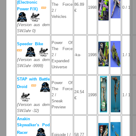
(Electronic
The Force
86.89
1998
0 / 1
Power F/X)
2 /
€
Vehicles
(Version aus dem
SWJahr 0)
Power Of
Speeder Bike
The Force
2 /
-ka-
1998
1 / 1
(Version aus dem
Expanded
SWJahr -9999)
Universe
STAP with Battle
Power Of
Droid
The Force
24.54
2 /
1998
1 / 1
€
Sneak
(Version aus dem
Preview
SWJahr -32)
Anakin
Skywalker's Pod
Racer
Episode I /
58.77