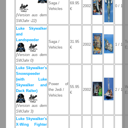
Saga /
69.95
2002
0 / 1
Vehicles
€
(Version aus dem
SWJahr -22)
Luke Skywalker
and
Landspeeder
Saga /
31.95
T
2002
1 / 1
Vehicles
€
E
(Version aus dem
SWJahr 0)
Luke Skywalker's
Snowspeeder
(with Luke
Power of
Skywalker and
55.95
W
the Jedi /
2002
2 / 1
Dack Ralter)
€
E
Vehicles
(Version aus dem
SWJahr 3)
Luke Skywalker's
X-Wing Fighter