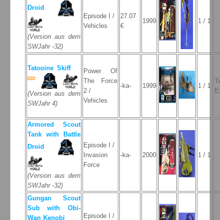
Droid
Episode I /
27.07
1999
1 / 1
Vehicles
€
(Version aus dem
SWJahr -32)
Tatooine Skiff
Power Of
The Force
T
-ka-
1999
1 / 1
2 /
E
(Version aus dem
Vehicles
SWJahr 4)
Armored Scout
Tank with Battle
Episode I /
Droid
Invasion
-ka-
2000
1 / 1
Force
(Version aus dem
SWJahr -32)
Gungan Scout
Sub with Obi-
Episode I /
Wan Kenobi