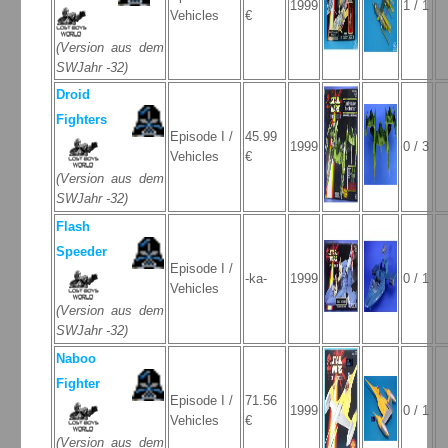
1999
1 / 1
Vehicles
€
(Version aus dem
SWJahr -32)
Droid
Fighters
Episode I /
45.99
1999
0 / 3
Vehicles
€
(Version aus dem
SWJahr -32)
Flash
Speeder
Episode I /
-ka-
1999
0 / 1
Vehicles
(Version aus dem
SWJahr -32)
Naboo
Fighter
Episode I /
71.56
1999
0 / 1
Vehicles
€
(Version aus dem