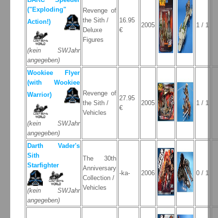
("Exploding"
Revenge of
the Sith /
16.95
Action!)
2005
1 / 1
Deluxe
€
Figures
(kein SWJahr
angegeben)
Wookiee Flyer
(with Wookiee
Revenge of
Warrior)
27.95
the Sith /
2005
1 / 1
€
Vehicles
(kein SWJahr
angegeben)
Darth Vader's
Sith
The 30th
Starfighter
Anniversary
-ka-
2006
0 / 1
Collection /
Vehicles
(kein SWJahr
angegeben)