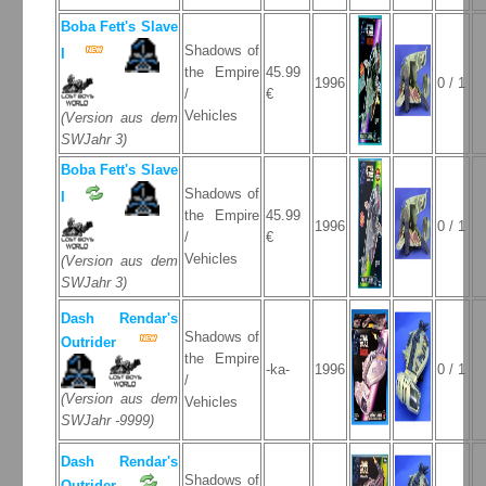
Boba Fett's Slave
Shadows of
I
the Empire
45.99
1996
0 / 1
/
€
Vehicles
(Version aus dem
SWJahr 3)
Boba Fett's Slave
Shadows of
I
the Empire
45.99
1996
0 / 1
/
€
Vehicles
(Version aus dem
SWJahr 3)
Dash Rendar's
Shadows of
Outrider
the Empire
-ka-
1996
0 / 1
/
(Version aus dem
Vehicles
SWJahr -9999)
Dash Rendar's
Shadows of
Outrider