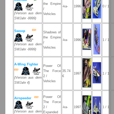
the Empire
-ka-
1996
0 / 1
/
(Version aus dem
Vehicles
SWJahr -9999)
Swoop
Shadows of
the Empire
-ka-
1996
1 / 1
/
(Version aus dem
Vehicles
SWJahr -9999)
A-Wing Fighter
Power Of
The Force
35.74
1997
1 / 1
2 /
€
(Version aus dem
Vehicles
SWJahr 4)
Power Of
Airspeeder
The Force
2 /
-ka-
1997
1 / 1
(Version aus dem
Expanded