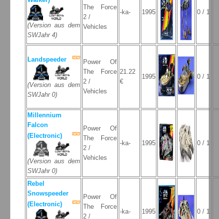
The Force
-ka-
1995
0 / 1
2 /
(Version aus dem
Vehicles
SWJahr 4)
Landspeeder
Power Of
The Force
21.22
1995
0 / 1
2 /
€
(Version aus dem
Vehicles
SWJahr 0)
Millennium
Falcon
Power Of
(Electronic)
The Force
-ka-
1995
0 / 1
2 /
Vehicles
(Version aus dem
SWJahr 0)
Rebel
Snowspeeder
Power Of
(Electronic)
The Force
-ka-
1995
0 / 1
2 /