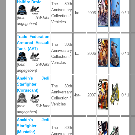
Hailfire Droid
The 30th
Anniversary
-ka-
2006
0 / 1
Collection /
(kein SWJahr
Vehicles
angegeben)
Trade Federation
Armored Assault
The 30th
Tank (AAT)
Anniversary
-ka-
2006
0 / 1
Collection /
Vehicles
(kein SWJahr
angegeben)
Anakin's Jedi
Starfighter
The 30th
(Coruscant)
Anniversary
-ka-
2007
0 / 1
Collection /
Vehicles
(kein SWJahr
angegeben)
Anakin's Jedi
Starfighter
The 30th
(Mustafar)
Anniversary