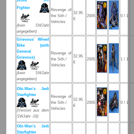
Droid Tri-
Fighter
Revenge of
32.95
the Sith /
2005
0 / 1
€
Vehicles
(kein SWJahr
angegeben)
Grievous' Wheel
Bike (with
General
Revenge of
32.95
Grievous)
the Sith /
2005
1 / 1
€
Vehicles
(kein SWJahr
angegeben)
Obi-Wan's Jedi
Starfighter
Revenge of
32.95
the Sith /
2005
0 / 1
€
Vehicles
(Version aus dem
SWJahr -19)
Obi-Wan's Jedi
Starfighter