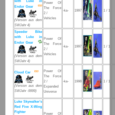
with Luke in
Power Of
Endor Gear
The Force
-ka-
1997
1 / 1
2 /
Vehicles
(Version aus dem
SWJahr 4)
Speeder Bike
with Luke in
Power Of
Endor Gear
The Force
-ka-
1997
1 / 1
2 /
Vehicles
(Version aus dem
SWJahr 4)
Power Of
Cloud Car
The Force
2 /
-ka-
1998
1 / 1
(Version aus dem
Expanded
SWJahr -9999)
Universe
Luke Skywalker's
Red Five X-Wing
Fighter
Power Of