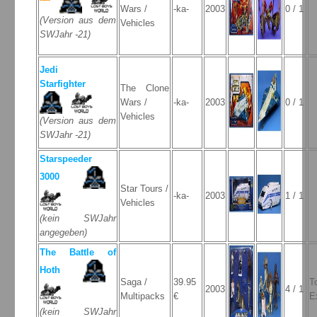
Wars /
-ka-
2003
0 / 1
(Version aus dem
Vehicles
SWJahr -21)
Jedi
Starfighter
The Clone
Wars /
-ka-
2003
0 / 1
Vehicles
(Version aus dem
SWJahr -21)
Starspeeder
3000
Star Tours /
-ka-
2003
1 / 1
Vehicles
(kein SWJahr
angegeben)
The Battle of
Hoth
Saga /
39.95
T
2003
4 / 1
Multipacks
€
E
(kein SWJahr