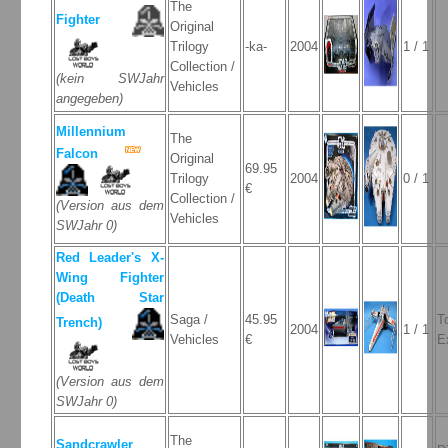
The
Fighter
Original
Trilogy
-ka-
2004
1 / 1
Collection /
(kein SWJahr
Vehicles
angegeben)
Millennium
The
Falcon
Original
69.95
Trilogy
2004
0 / 1
€
Collection /
(Version aus dem
Vehicles
SWJahr 0)
Red Leader's X-
Wing Fighter
(Death Star
Saga /
45.95
T
Trench)
2004
1 / 1
Vehicles
€
E
(Version aus dem
SWJahr 0)
The
Sandcrawler