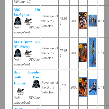
SWJahr -19)
ARC 170
Starfighter
Revenge of
49.95
the Sith /
2005
0 / 1
€
Vehicles
(kein SWJahr
angegeben)
AT-RT (with AT-
RT Driver)
Revenge of
27.95
the Sith /
2005
1 / 1
€
Vehicles
(kein SWJahr
angegeben)
Barc Speeder
(with Barc
Revenge of
Trooper)
27.95
the Sith /
2005
1 / 1
€
Vehicles
(kein SWJahr
angegeben)