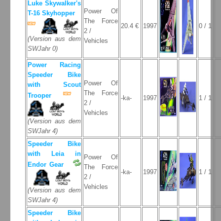
Luke Skywalker's
Power Of
T-16 Skyhopper
The Force
20.4 €
1997
0 / 1
2 /
(Version aus dem
Vehicles
SWJahr 0)
Power Racing
Speeder Bike
Power Of
with Scout
The Force
Trooper
-ka-
1997
1 / 1
2 /
Vehicles
(Version aus dem
SWJahr 4)
Speeder Bike
with Leia in
Power Of
Endor Gear
The Force
-ka-
1997
1 / 1
2 /
Vehicles
(Version aus dem
SWJahr 4)
Speeder Bike