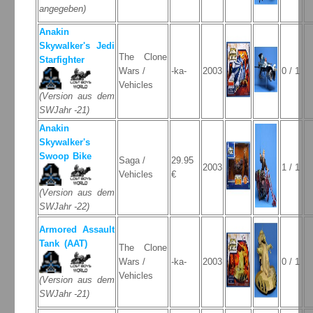
angegeben)
Anakin
Skywalker's Jedi
The Clone
Starfighter
Wars /
-ka-
2003
0 / 1
Vehicles
(Version aus dem
SWJahr -21)
Anakin
Skywalker's
Swoop Bike
Saga /
29.95
2003
1 / 1
Vehicles
€
(Version aus dem
SWJahr -22)
Armored Assault
Tank (AAT)
The Clone
Wars /
-ka-
2003
0 / 1
Vehicles
(Version aus dem
SWJahr -21)