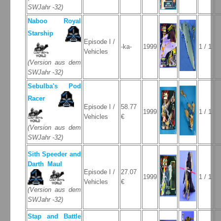
SWJahr -32)
Naboo Royal
Starship
Episode I /
-ka-
1999
1 / 1
Vehicles
(Version aus dem
SWJahr -32)
Sebulba's Pod
Racer
Episode I /
58.77
1999
1 / 1
Vehicles
€
(Version aus dem
SWJahr -32)
Sith Speeder and
Darth Maul
Episode I /
27.07
1999
1 / 1
Vehicles
€
(Version aus dem
SWJahr -32)
Stap and Battle