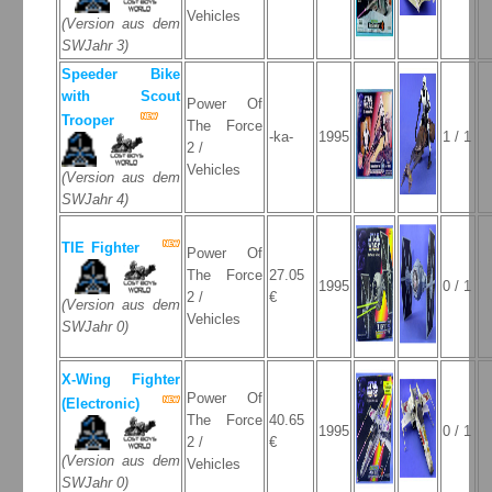
Vehicles
(Version aus dem
SWJahr 3)
Speeder Bike
with Scout
Power Of
Trooper
The Force
-ka-
1995
1 / 1
2 /
Vehicles
(Version aus dem
SWJahr 4)
TIE Fighter
Power Of
The Force
27.05
1995
0 / 1
2 /
€
(Version aus dem
Vehicles
SWJahr 0)
X-Wing Fighter
Power Of
(Electronic)
The Force
40.65
1995
0 / 1
2 /
€
(Version aus dem
Vehicles
SWJahr 0)