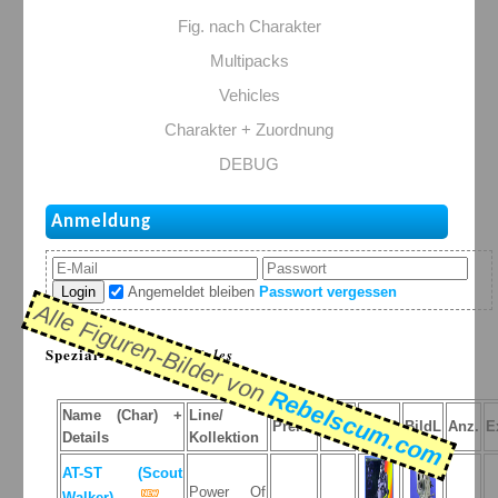
Fig. nach Charakter
Multipacks
Vehicles
Charakter + Zuordnung
DEBUG
Anmeldung
Login
Angemeldet bleiben
Passwort vergessen
Alle Figuren-Bilder von
Spezial-Listen: >
Vehicles
Rebelscum.com
Name (Char) +
Line/
Preis
Jahr
BildP
BildL
Anz.
E
Details
Kollektion
AT-ST (Scout
Power Of
Walker)