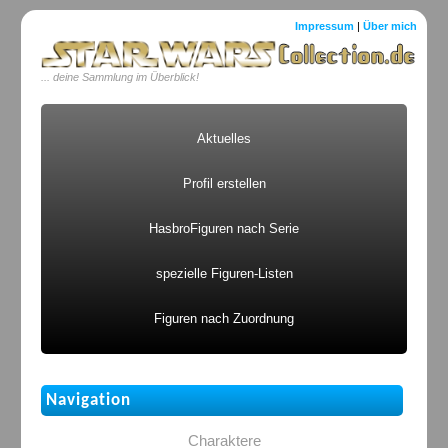
Impressum
|
Über mich
... deine Sammlung im Überblick!
Aktuelles
Profil erstellen
HasbroFiguren nach Serie
spezielle Figuren-Listen
Figuren nach Zuordnung
Navigation
Charaktere