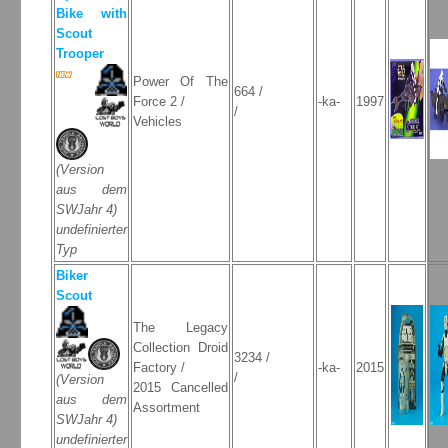
Bike with
Scout
Trooper
Power Of The
664 /
Force 2 /
-ka-
1997
/
Vehicles
(Version
aus dem
SWJahr 4)
undefinierter
Typ
Biker
Scout
The Legacy
Collection Droid
3234 /
Factory /
-ka-
2015
/
(Version
2015 Cancelled
aus dem
Assortment
SWJahr 4)
undefinierter