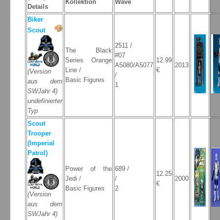
Kollektion
Wave
Details
Biker
Scout
2511 /
The Black
#07
Series Orange
12.99
A5080/A5077
2013
Line /
€
(Version
/
Basic Figures
aus dem
1
SWJahr 4)
undefinierter
Typ
Scout
Trooper
(Imperial
Patrol)
Power of the
689 /
12.25
Jedi /
/
2000
€
Basic Figures
2
(Version
aus dem
SWJahr 4)