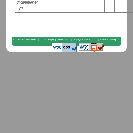
undefinierter
Typ
© 2016-2026 by MeFF ::|:: Ladezeit (php): 0.0081 sec ::|:: MySQL-Queries: 10. ::|:: letzte Änderung: 10-
04-2023 18:00:56. ::|::