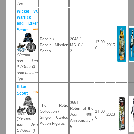
Typ
Wicket W.
Warrick
and Biker
Scout
Rebels /
2648 /
17.99
Rebels Mission
MS10 /
2015
€
Series
2
(Version
aus dem
SWJahr 4)
undefinierter
Typ
Biker
Scout
3994 /
The Retro
Return of the
Collection /
14.99
Jedi 40th
2023
Single Carded
€
(Version
Anniversary /
Action Figures
aus dem
6
SWJahr 4)