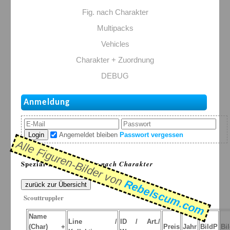
Fig. nach Charakter
Multipacks
Vehicles
Charakter + Zuordnung
DEBUG
Anmeldung
Login
Angemeldet bleiben
Passwort vergessen
Alle Figuren-Bilder von
Spezial-Listen: >
Figur nach Charakter
Rebelscum.com
zurück zur Übersicht
Scouttruppler
Name
Line /
ID / Art./
(Char) +
Preis
Jahr
BildP
Bi