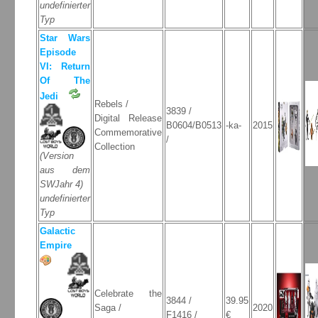
undefinierter
Typ
Star Wars
Episode
VI: Return
Of The
Jedi
Rebels /
3839 /
Digital Release
B0604/B0513
-ka-
2015
Commemorative
/
Collection
(Version
aus dem
SWJahr 4)
undefinierter
Typ
Galactic
Empire
Celebrate the
3844 /
39.95
Saga /
2020
F1416 /
€