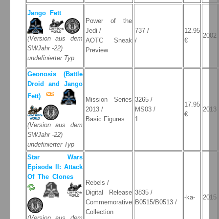
Jango Fett
Power of the
Jedi /
737 /
12.95
2002
(Version aus dem
AOTC Sneak
/
€
SWJahr -22)
Preview
undefinierter Typ
Geonosis (Battle
Droid and Jango
Fett)
Mission Series
3265 /
17.95
2013 /
MS03 /
2013
€
Basic Figures
1
(Version aus dem
SWJahr -22)
undefinierter Typ
Star Wars
Episode II: Attack
Of The Clones
Rebels /
Digital Release
3835 /
-ka-
2015
Commemorative
B0515/B0513 /
Collection
(Version aus dem