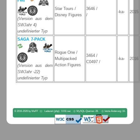
Fett
Star Tours /
3646 /
-ka-
2015
Disney Figures
/
(Version aus dem
SWJahr 4)
undefinierter Typ
SAGA 7-PACK
Rogue One /
3464 /
Multipacked
-ka-
2016
C0497 /
Action Figures
(Version aus dem
SWJahr -22)
undefinierter Typ
© 2016-2026 by MeFF ::|:: Ladezeit (php): 0.011 sec ::|:: MySQL-Queries: 28. ::|:: letzte Änderung: 10-
04-2023 18:00:56. ::|::