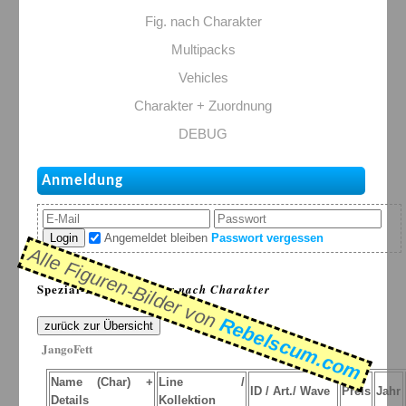
Fig. nach Charakter
Multipacks
Vehicles
Charakter + Zuordnung
DEBUG
Anmeldung
Login
Angemeldet bleiben
Passwort vergessen
Alle Figuren-Bilder von
Spezial-Listen: >
Figur nach Charakter
Rebelscum.com
zurück zur Übersicht
JangoFett
Name (Char) +
Line /
ID / Art./ Wave
Preis
Jahr
Details
Kollektion