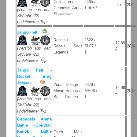
Collection /
2465 /
-ka-
2009
Geonosis Arena
1 of 6 /
(Version aus dem
Showdown
SWJahr -22)
undefinierter Typ
Jango Fett
Rebels /
2622 /
12.99
Rebels Saga
SL07 /
2014
(Version aus dem
€
Legends
1
SWJahr -22)
undefinierter Typ
Jango Fett -
Rocket Firing
Jetpack
Yoda Design -
2679 /
12.99
Movie Heroes /
MH06 /
2013
€
Basic Figures
1
(Version aus dem
SWJahr -22)
undefinierter Typ
Geonosis Arena
Battle (Obi-Wan
Kenobi, Battle
Darth Maul