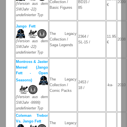
Collection /
BD15 /
2009
(Version aus dem
€
Basic Figures
85
SWJahr -22)
undefinierter Typ
Jango Fett
The Legacy
2364 /
11.95
Collection /
2008
(Version aus dem
SL-15 /
€
Saga Legends
SWJahr -22)
undefinierter Typ
Montross & Jaster
Mereel (Jango
Fett - Open
The Legacy
Seasons)
2453 /
Collection /
-ka-
2010
18 /
Comic Packs
(Version aus dem
SWJahr -9999)
undefinierter Typ
Coleman Trebor
Vs. Jango Fett
The Legacy