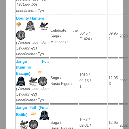
SWJahr -22)
undefinierter Typ
Bounty Hunters
Celebrate the
3845 /
39.95
Saga /
2020
F1424 /
€
Multipacks
(Version aus dem
SWJahr -21)
undefinierter Typ
Jango Fett
(Kamino
Escape)
1019 /
Saga /
12.95
02-13 /
2002
Basic Figures
€
1
(Version aus dem
SWJahr -22)
undefinierter Typ
Jango Fett (Final
Battle)
1037 /
Saga /
12.95
02-31 /
2002
Basic Figures
€