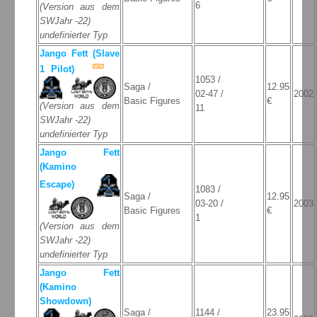
6
(Version aus dem
SWJahr -22)
undefinierter Typ
Jango Fett (Slave
1 Pilot)
1053 /
Saga /
12.95
02-47 /
2002
Basic Figures
€
(Version aus dem
11
SWJahr -22)
undefinierter Typ
Jango Fett
(Kamino
Escape)
1083 /
Saga /
12.95
03-20 /
2003
Basic Figures
€
1
(Version aus dem
SWJahr -22)
undefinierter Typ
Jango Fett
(Kamino
Showdown)
Saga /
1144 /
23.95