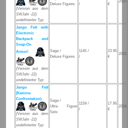
2003
Deluxe Figures
/
€
(Version aus dem
SWJahr -22)
undefinierter Typ
Jango Fett with
Electronic
Backpack and
Snap-On
Saga /
1145 /
23.95
Armor!
2002
Deluxe Figures
/
€
(Version aus dem
SWJahr -22)
undefinierter Typ
Jango Fett
(Kamino
Confrontation)
Saga /
1159 /
17.95
Ultra Figure
2004
/
€
Sets
(Version aus dem
SWJahr -22)
undefinierter Typ