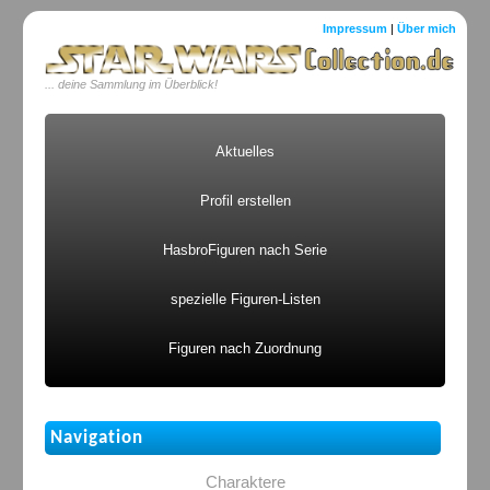
Impressum
|
Über mich
... deine Sammlung im Überblick!
Aktuelles
Profil erstellen
HasbroFiguren nach Serie
spezielle Figuren-Listen
Figuren nach Zuordnung
Navigation
Charaktere