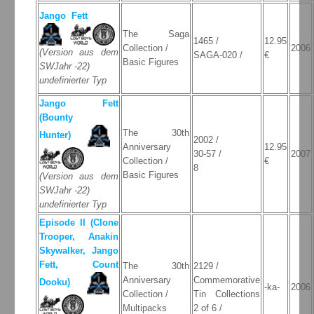
Jango Fett
The Saga
1465 /
12.95
Collection /
2006
(Version aus dem
SAGA-020 /
€
Basic Figures
SWJahr -22)
undefinierter Typ
Jango Fett
(Bounty
The 30th
Hunter)
2002 /
Anniversary
12.95
30-57 /
2007
Collection /
€
8
Basic Figures
(Version aus dem
SWJahr -22)
undefinierter Typ
Episode II (Clone
Trooper, Anakin
Skywalker, Jango
Fett, Count
The 30th
2129 /
Anniversary
Commemorative
Dooku)
-ka-
2006
Collection /
Tin Collections
Multipacks
2 of 6 /