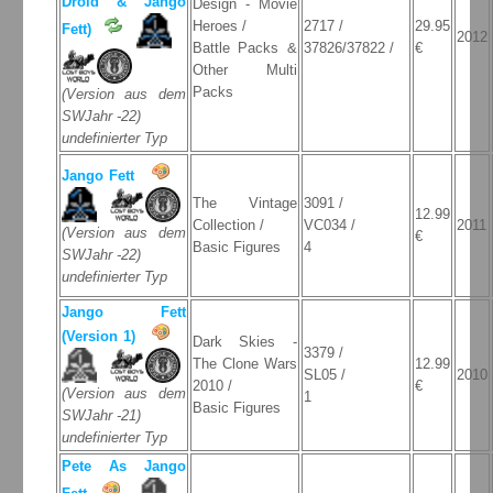
Droid & Jango
Design - Movie
Heroes /
2717 /
29.95
Fett)
2012
Battle Packs &
37826/37822 /
€
Other Multi
Packs
(Version aus dem
SWJahr -22)
undefinierter Typ
Jango Fett
The Vintage
3091 /
12.99
Collection /
VC034 /
2011
(Version aus dem
€
Basic Figures
4
SWJahr -22)
undefinierter Typ
Jango Fett
(Version 1)
Dark Skies -
3379 /
The Clone Wars
12.99
SL05 /
2010
2010 /
€
(Version aus dem
1
Basic Figures
SWJahr -21)
undefinierter Typ
Pete As Jango