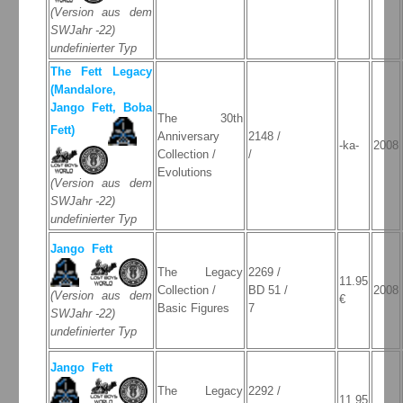
(Version aus dem
SWJahr -22)
undefinierter Typ
The Fett Legacy
(Mandalore,
Jango Fett, Boba
The 30th
Fett)
Anniversary
2148 /
-ka-
2008
Collection /
/
Evolutions
(Version aus dem
SWJahr -22)
undefinierter Typ
Jango Fett
The Legacy
2269 /
11.95
Collection /
BD 51 /
2008
(Version aus dem
€
Basic Figures
7
SWJahr -22)
undefinierter Typ
Jango Fett
The Legacy
2292 /
11.95