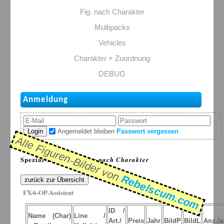
Fig. nach Charakter
Multipacks
Vehicles
Charakter + Zuordnung
DEBUG
Anmeldung
Login
Angemeldet bleiben
Passwort vergessen
Alle Figuren-Bilder von
Spezial-Listen: >
Figur nach Charakter
Rebelscum.com
zurück zur Übersicht
FX-6-OP-Assistent
ID /
Name (Char)
Line /
Art./
Preis
Jahr
BildP
BildL
Anz./e