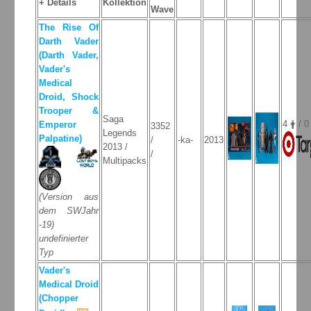
+ Details
Kollektion
Wave
The Rise Of
Darth Vader
(Darth Vader,
Vader's
Medical
Droid, Shock
Trooper &
Saga
4 🛉 / 0
Emperor
3352
Legends
Palpatine)
/
-ka-
2013
2013 /
/
Multipacks
(Version aus
dem SWJahr
-19)
undefinierter
Typ
Vader's
Medical Droid
(Chopper