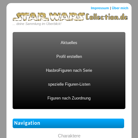
Impressum
|
Über mich
... deine Sammlung im Überblick!
Aktuelles
Profil erstellen
HasbroFiguren nach Serie
spezielle Figuren-Listen
Figuren nach Zuordnung
Navigation
Charaktere