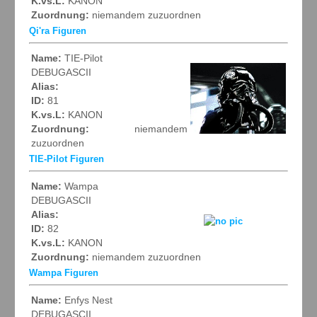
K.vs.L:
KANON
Zuordnung:
niemandem zuzuordnen
Qi'ra Figuren
Name:
TIE-Pilot
DEBUGASCII
Alias:
ID:
81
K.vs.L:
KANON
Zuordnung:
niemandem
zuzuordnen
TIE-Pilot Figuren
Name:
Wampa
DEBUGASCII
Alias:
ID:
82
K.vs.L:
KANON
Zuordnung:
niemandem zuzuordnen
Wampa Figuren
Name:
Enfys Nest
DEBUGASCII