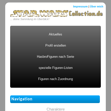
Impressum
|
Über mich
... deine Sammlung im Überblick!
Aktuelles
Profil erstellen
HasbroFiguren nach Serie
spezielle Figuren-Listen
Figuren nach Zuordnung
Navigation
Charaktere