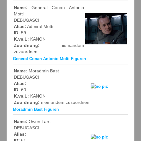
Name:
General Conan Antonio
Motti
DEBUGASCII
Alias:
Admiral Motti
ID:
59
K.vs.L:
KANON
Zuordnung:
niemandem
zuzuordnen
General Conan Antonio Motti Figuren
Name:
Moradmin Bast
DEBUGASCII
Alias:
ID:
60
K.vs.L:
KANON
Zuordnung:
niemandem zuzuordnen
Moradmin Bast Figuren
Name:
Owen Lars
DEBUGASCII
Alias:
ID:
61