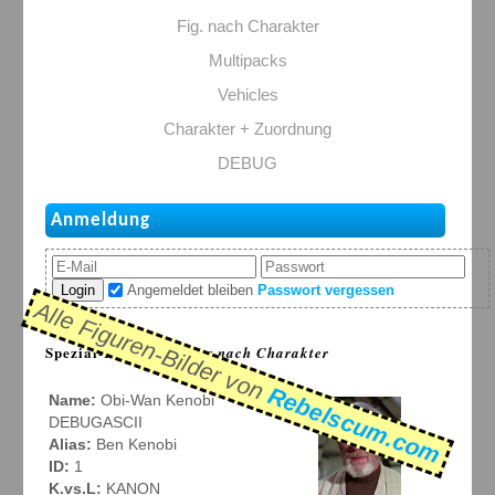
Fig. nach Charakter
Multipacks
Vehicles
Charakter + Zuordnung
DEBUG
Anmeldung
Login
Angemeldet bleiben
Passwort vergessen
Alle Figuren-Bilder von
Spezial-Listen: >
Figur nach Charakter
Rebelscum.com
Name:
Obi-Wan Kenobi
DEBUGASCII
Alias:
Ben Kenobi
ID:
1
K.vs.L:
KANON