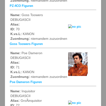
Zuordnung:
niemandem zuzuordnen
PZ-4CO Figuren
Name:
Goss Toowers
DEBUGASCII
Alias:
ID:
70
K.vs.L:
KANON
Zuordnung:
niemandem zuzuordnen
Goss Toowers Figuren
Name:
Poe Dameron
DEBUGASCII
Alias:
ID:
71
K.vs.L:
KANON
Zuordnung:
niemandem zuzuordnen
Poe Dameron Figuren
Name:
Inquisitor
DEBUGASCII
Alias:
GroÃinquisitor
ID:
72