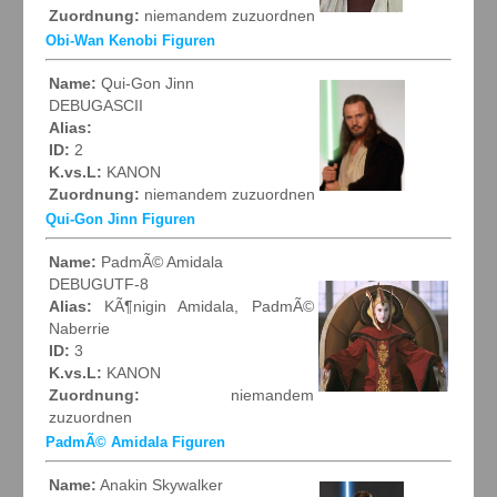
Zuordnung:
niemandem zuzuordnen
Obi-Wan Kenobi Figuren
Name:
Qui-Gon Jinn
DEBUGASCII
Alias:
ID:
2
K.vs.L:
KANON
Zuordnung:
niemandem zuzuordnen
Qui-Gon Jinn Figuren
Name:
PadmÃ© Amidala
DEBUGUTF-8
Alias:
KÃ¶nigin Amidala, PadmÃ©
Naberrie
ID:
3
K.vs.L:
KANON
Zuordnung:
niemandem
zuzuordnen
PadmÃ© Amidala Figuren
Name:
Anakin Skywalker