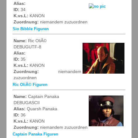
Alias:
ID:
34
K.vs.L:
KANON
Zuordnung:
niemandem zuzuordnen
Sio Bibble Figuren
Name:
Ric OliÃ©
DEBUGUTF-8
Alias:
ID:
35
K.vs.L:
KANON
Zuordnung:
niemandem
zuzuordnen
Ric OliÃ© Figuren
Name:
Captain Panaka
DEBUGASCII
Alias:
Quarsh Panaka
ID:
36
K.vs.L:
KANON
Zuordnung:
niemandem zuzuordnen
Captain Panaka Figuren