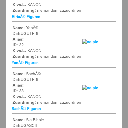
K.vs.L:
KANON
Zuordnung:
niemandem zuzuordnen
EirtaÃ© Figuren
Name:
YanÃ©
DEBUGUTF-8
Alias:
ID:
32
K.vs.L:
KANON
Zuordnung:
niemandem zuzuordnen
YanÃ© Figuren
Name:
SachÃ©
DEBUGUTF-8
Alias:
ID:
33
K.vs.L:
KANON
Zuordnung:
niemandem zuzuordnen
SachÃ© Figuren
Name:
Sio Bibble
DEBUGASCII