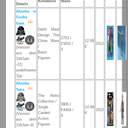
Kollektion
Wave
Details
Ahsoka in
Scuba
Gear
Darth Maul
Design - The
2753 /
Clone Wars
12.99
CW15 /
2012
/
€
(Version
3
Basic
aus dem
Figures
SWJahr
-21)
undefinierter
Typ
Ahsoka
Tano
The Retro
Collection /
3905 /
Single
14.99
F4459 /
2022
Carded
€
(Version
4
Action
aus dem
Figures
SWJahr 9)