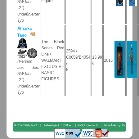
Figures
SWJahr
-21)
undefinierter
Typ
Ahsoka
Tano
The Black
Series Red
2594 /
Line /
C0659/B4054
13.99
WALMART
2016
(Version
/
€
EXCLUSIVE
aus dem
5
BASIC
SWJahr
FIGURES
-21)
undefinierter
Typ
© 2016-2026 by MeFF ::|:: Ladezeit (php): 0.0033 sec ::|:: MySQL-Queries: 6. ::|:: letzte Änderung: 10-
04-2023 18:00:56. ::|::