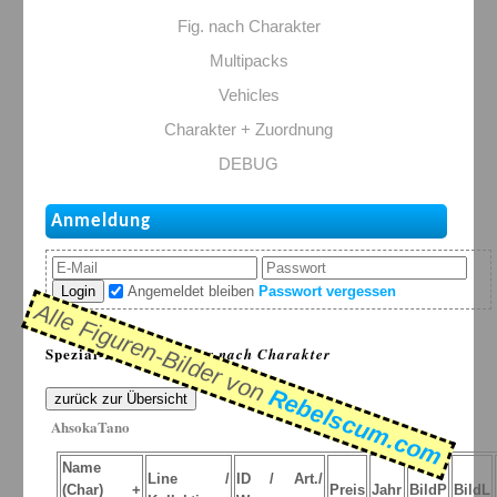
Fig. nach Charakter
Multipacks
Vehicles
Charakter + Zuordnung
DEBUG
Anmeldung
Login
Angemeldet bleiben
Passwort vergessen
Alle Figuren-Bilder von
Spezial-Listen: >
Figur nach Charakter
Rebelscum.com
zurück zur Übersicht
AhsokaTano
Name
Line /
ID / Art./
(Char) +
Preis
Jahr
BildP
BildL