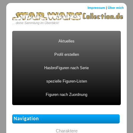
Impressum
|
Über mich
... deine Sammlung im Überblick!
Aktuelles
Profil erstellen
HasbroFiguren nach Serie
spezielle Figuren-Listen
Figuren nach Zuordnung
Navigation
Charaktere