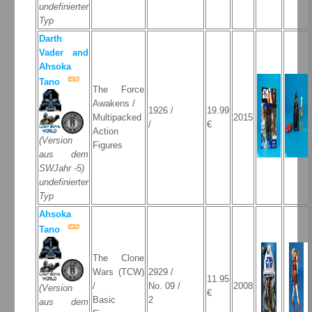
undefinierter
Typ
Darth
Vader and
Ahsoka
Tano
The Force
Awakens /
1926 /
19.99
Multipacked
2015
/
€
Action
(Version
Figures
aus dem
SWJahr -5)
undefinierter
Typ
Ahsoka
Tano
The Clone
Wars (TCW)
2929 /
11.95
/
No. 09 /
2008
(Version
€
Basic
2
aus dem