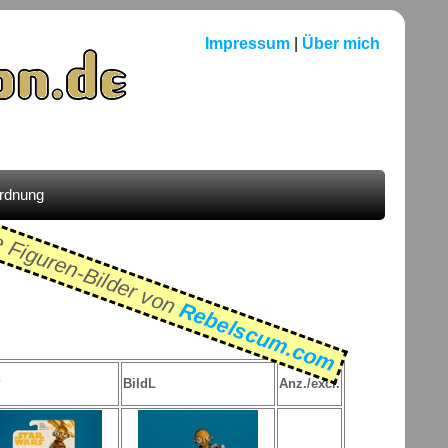
Impressum
|
Über mich
ordnung
e Figuren-Bilder von
Rebelscum.com
P
BildL
Anz./excl.