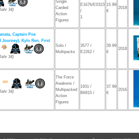
Single
E1676/E0323
15.99
Carded
2018
ahr 34)
/
€
Action
1
Figures
anata, Captain Poe
 Journey), Kylo Ren, First
Solo /
3577 /
39.99
2018
Multipacks
E2262 /
€
ahr 34)
The Force
Awakens /
1931 /
37.99
Multipacked
2016
ahr 34)
B6815 /
€
Action
Figures