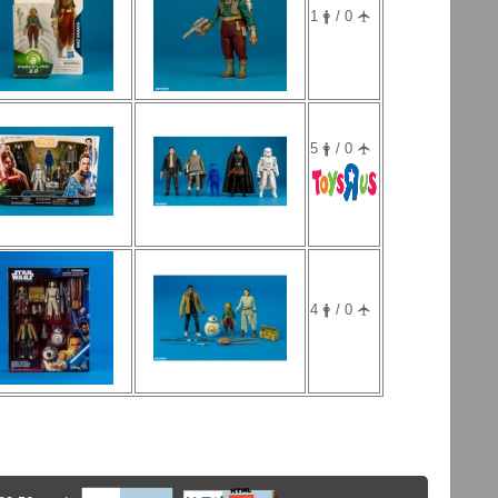
1 🛉 / 0 🛧
5 🛉 / 0 🛧
4 🛉 / 0 🛧