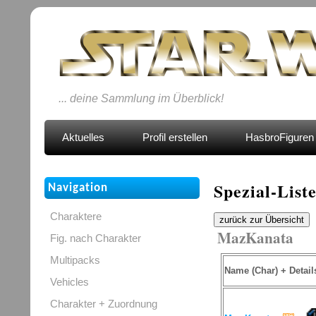
... deine Sammlung im Überblick!
Aktuelles
Profil erstellen
HasbroFiguren 
Spezial-List
Navigation
Charaktere
zurück zur Übersicht
MazKanata
Fig. nach Charakter
Multipacks
Name (Char) + Detail
Vehicles
Charakter + Zuordnung