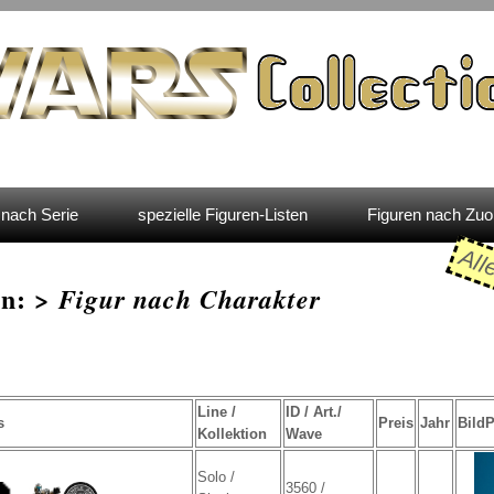
nach Serie
spezielle Figuren-Listen
Figuren nach Zu
All
en: >
Figur nach Charakter
Line /
ID / Art./
s
Preis
Jahr
Bild
Kollektion
Wave
Solo /
3560 /