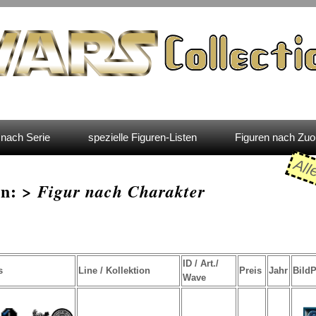
nach Serie
spezielle Figuren-Listen
Figuren nach Zu
All
en: >
Figur nach Charakter
ID / Art./
s
Line / Kollektion
Preis
Jahr
Bild
Wave