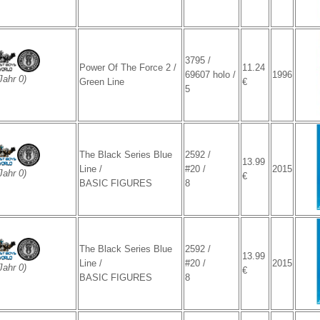
3795 /
Power Of The Force 2 /
11.24
69607 holo /
1996
ahr 0)
Green Line
€
5
The Black Series Blue
2592 /
13.99
Line /
#20 /
2015
ahr 0)
€
BASIC FIGURES
8
The Black Series Blue
2592 /
13.99
Line /
#20 /
2015
ahr 0)
€
BASIC FIGURES
8