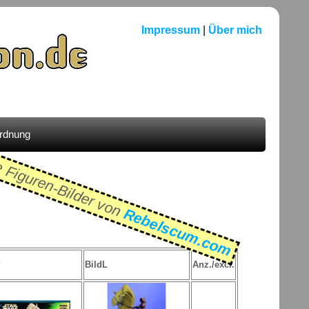
Impressum
|
Über mich
ordnung
e Figuren-Bilder von
Rebelscum.com
P
BildL
Anz./excl.