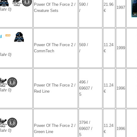
Power Of The Force 2 /
590 /
21.96
1997
ahr 0)
Creature Sets
/
€
d
Power Of The Force 2 /
569 /
11.24
1999
CommTech
/
€
ahr 0)
496 /
Power Of The Force 2 /
11.24
69607 /
1996
ahr 0)
Red Line
€
5
3794 /
Power Of The Force 2 /
11.24
69607 /
1996
ahr 0)
Green Line
€
5