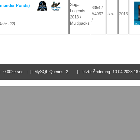
Saga
mmander Ponds)
3354 /
Legends
A4967
-ka-
2013
2013 /
/
Multipacks
ahr -22)
 0.0029 sec ::|:: MySQL-Queries: 2. ::|:: letzte Änderung: 10-04-2023 18: