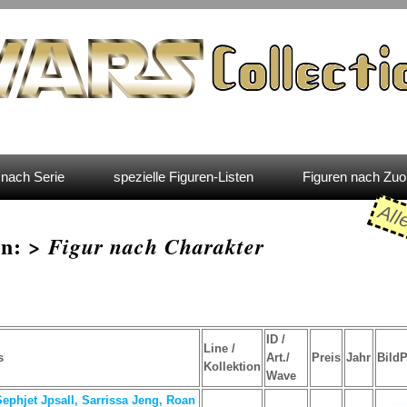
nach Serie
spezielle Figuren-Listen
Figuren nach Zu
All
en: >
Figur nach Charakter
ID /
Line /
s
Art./
Preis
Jahr
Bild
Kollektion
Wave
Sephjet Jpsall, Sarrissa Jeng, Roan