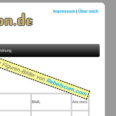
Impressum
|
Über mich
ordnung
e Figuren-Bilder von
Rebelscum.com
P
BildL
Anz./excl.