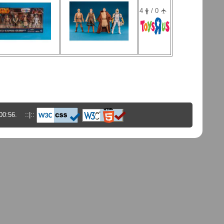
4 🛉 / 0 🛧
00:56. ::|::