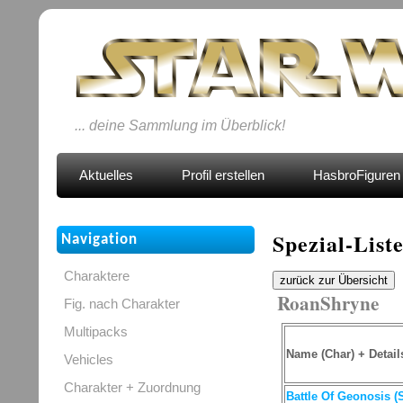
... deine Sammlung im Überblick!
Aktuelles
Profil erstellen
HasbroFiguren 
Spezial-List
Navigation
Charaktere
zurück zur Übersicht
RoanShryne
Fig. nach Charakter
Multipacks
Name (Char) + Detail
Vehicles
Charakter + Zuordnung
Battle Of Geonosis (