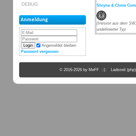
DEBUG
Shryne & Clone Co
Anmeldung
(Version aus dem SWJ
undefinierter Typ
Login
Angemeldet bleiben
Passwort vergessen
© 2016-2026 by MeFF ::|:: Ladezeit (php):