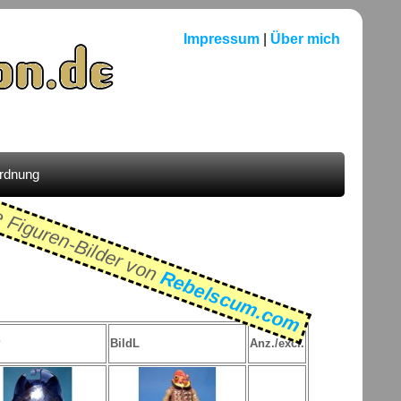
Impressum
|
Über mich
ordnung
e Figuren-Bilder von
Rebelscum.com
P
BildL
Anz./excl.