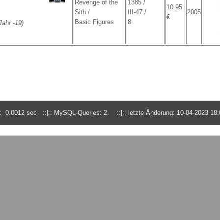
Revenge of the
1385 /
10.95
Sith /
III-47 /
2005
€
Basic Figures
8
ahr -19)
 0.0012 sec ::|:: MySQL-Queries: 2. ::|:: letzte Änderung: 10-04-2023 18: