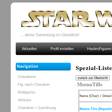
... deine Sammlung im Überblick!
Aktuelles
Profil erstellen
HasbroFiguren 
Spezial-List
Navigation
Charaktere
zurück zur Übersicht
MeenaTills
Fig. nach Charakter
Multipacks
Name (Char) + Detail
Vehicles
Charakter + Zuordnung
Meena Tills (Republi