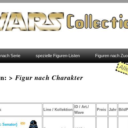
nach Serie
spezielle Figuren-Listen
Figuren nach Zu
All
en: >
Figur nach Charakter
ID / Art./
s
Line / Kollektion
Preis
Jahr
Bild
Wave
c Senator)