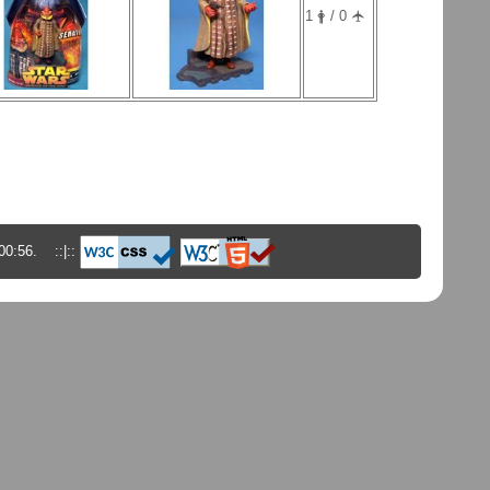
1 🛉 / 0 🛧
00:56. ::|::