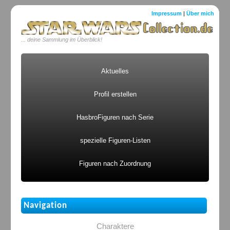
Impressum
|
Über mich
... deine Sammlung im Überblick!
Aktuelles
Profil erstellen
HasbroFiguren nach Serie
spezielle Figuren-Listen
Figuren nach Zuordnung
Navigation
Charaktere