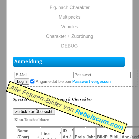
Fig. nach Charakter
Multipacks
Vehicles
Charakter + Zuordnung
DEBUG
Anmeldung
Login
Angemeldet bleiben
Passwort vergessen
Alle Figuren-Bilder von
Spezial-Listen: >
Figur nach Charakter
Rebelscum.com
zurück zur Übersicht
Klon-Tauchsoldaten
Name
ID /
Line /
(Char) +
Art./
Preis
Jahr
BildP
BildL
Anz./excl