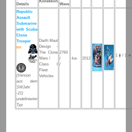
Kollektion
Details
Wave
Republic
Assault
Submarine
with Scuba
Clone
Darth Maul
Trooper
Design -
The Clone
2760
1 🛉 / 1 🛧
Wars /
/
-ka-
2012
Class I
/
Fleet
(Version
Vehicles
aus dem
SWJahr
-21)
undefinierter
Typ