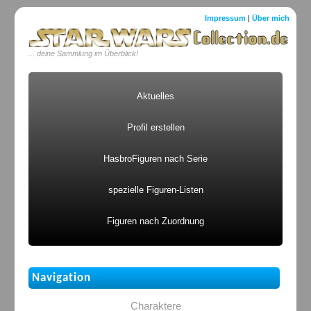
Impressum
|
Über mich
... deine Sammlung im Überblick!
Aktuelles
Profil erstellen
HasbroFiguren nach Serie
spezielle Figuren-Listen
Figuren nach Zuordnung
Navigation
Charaktere