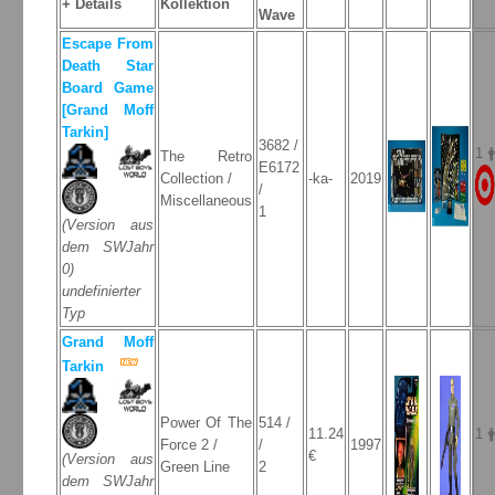
+ Details
Kollektion
Wave
Escape From
Death Star
Board Game
[Grand Moff
Tarkin]
3682 /
1 
The Retro
E6172
Collection /
-ka-
2019
/
Miscellaneous
1
(Version aus
dem SWJahr
0)
undefinierter
Typ
Grand Moff
Tarkin
Power Of The
514 /
11.24
1 
Force 2 /
/
1997
€
(Version aus
Green Line
2
dem SWJahr