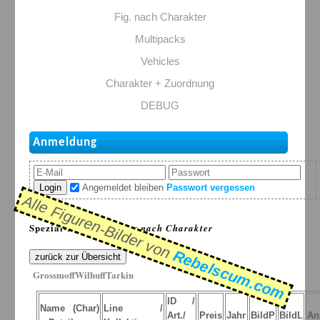
Fig. nach Charakter
Multipacks
Vehicles
Charakter + Zuordnung
DEBUG
Anmeldung
Login
Angemeldet bleiben
Passwort vergessen
Alle Figuren-Bilder von
Spezial-Listen: >
Figur nach Charakter
Rebelscum.com
zurück zur Übersicht
GrossmoffWilhuffTarkin
ID /
Name (Char)
Line /
Art./
Preis
Jahr
BildP
BildL
An