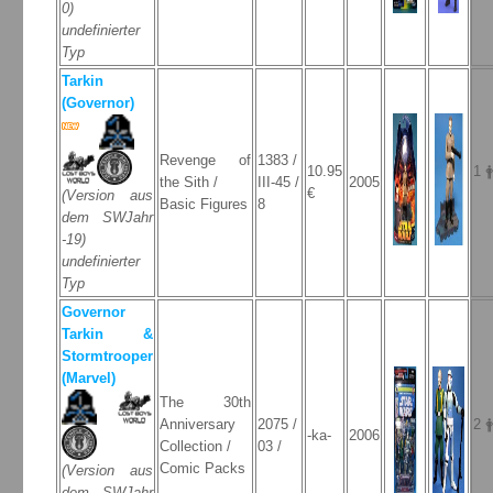
0)
undefinierter
Typ
Tarkin
(Governor)
Revenge of
1383 /
10.95
1 
the Sith /
III-45 /
2005
€
(Version aus
Basic Figures
8
dem SWJahr
-19)
undefinierter
Typ
Governor
Tarkin &
Stormtrooper
(Marvel)
The 30th
Anniversary
2075 /
2 
-ka-
2006
Collection /
03 /
Comic Packs
(Version aus
dem SWJahr