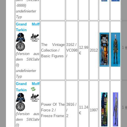
-9999)
undefinierter
Typ
Grand Moff
Tarkin
The Vintage
3162 /
12.99
1 
Collection /
VC098
2012
€
(Version aus
Basic Figures
/
dem SWJahr
0)
undefinierter
Typ
Grand Moff
Tarkin
Power Of The
3916 /
11.24
1 
Force 2 /
/
1997
€
(Version aus
Freeze Frame
2
dem SWJahr
0)