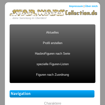
Impressum
|
Über mich
... deine Sammlung im Überblick!
Aktuelles
Profil erstellen
HasbroFiguren nach Serie
spezielle Figuren-Listen
Figuren nach Zuordnung
Navigation
Charaktere