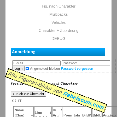
Fig. nach Charakter
Multipacks
Vehicles
Charakter + Zuordnung
DEBUG
Anmeldung
Login
Angemeldet bleiben
Passwort vergessen
Alle Figuren-Bilder von
Spezial-Listen: >
Figur nach Charakter
Rebelscum.com
zurück zur Übersicht
G2-4T
Name
ID /
Line /
(Char) +
Art./
Preis
Jahr
BildP
BildL
Anz./exc