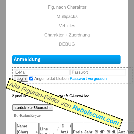
Fig. nach Charakter
Multipacks
Vehicles
Charakter + Zuordnung
DEBUG
Anmeldung
Login
Angemeldet bleiben
Passwort vergessen
Alle Figuren-Bilder von
Spezial-Listen: >
Figur nach Charakter
Rebelscum.com
zurück zur Übersicht
Bo-KatanKryze
Name
ID /
Line /
(Char) +
Art./
Preis
Jahr
BildP
BildL
Anz./exc