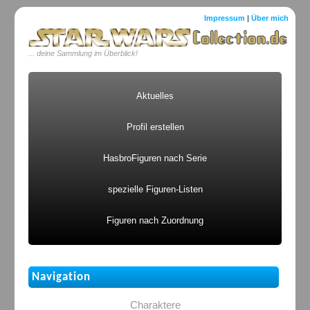
Impressum
|
Über mich
... deine Sammlung im Überblick!
Aktuelles
Profil erstellen
HasbroFiguren nach Serie
spezielle Figuren-Listen
Figuren nach Zuordnung
Navigation
Charaktere