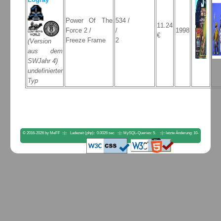
Power Of The
534 /
11.24
Force 2 /
/
1998
€
Freeze Frame
2
(Version
aus dem
SWJahr 4)
undefinierter
Typ
© 2016-2026 by MeFF ::|:: Ladezeit (php): 0.0026 sec ::|:: MySQL-Queries: 5. ::|:: letzte Änderung: 10-
04-2023 18:00:56. ::|::