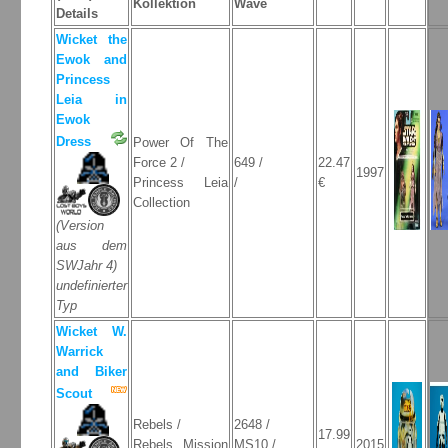
Kollektion
Wave
Details
Wicket the
Ewok and
Princess
Leia in
Ewok
Dress
Power Of The
Force 2 /
649 /
22.47
1997
Princess Leia
/
€
Collection
(Version
aus dem
SWJahr 4)
undefinierter
Typ
Wicket W.
Warrick
and Biker
Scout
Rebels /
2648 /
17.99
Rebels Mission
MS10 /
2015