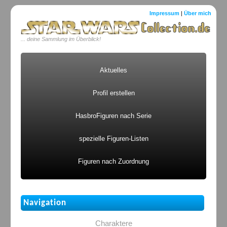
Impressum
|
Über mich
... deine Sammlung im Überblick!
Aktuelles
Profil erstellen
HasbroFiguren nach Serie
spezielle Figuren-Listen
Figuren nach Zuordnung
Navigation
Charaktere