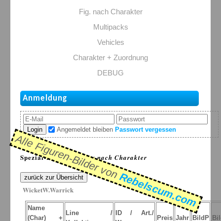
Fig. nach Charakter
Multipacks
Vehicles
Charakter + Zuordnung
DEBUG
Anmeldung
Login
Angemeldet bleiben
Passwort vergessen
Alle Figuren-Bilder von
Spezial-Listen: >
Figur nach Charakter
Rebelscum.com
zurück zur Übersicht
WicketW.Warrick
Name
Line /
ID / Art./
(Char) +
Preis
Jahr
BildP
Bi