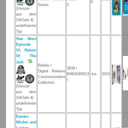
€
Series
2
(Version
aus dem
SWJahr 4)
undefinierter
Typ
Star Wars
Episode
VI: Return
Of The
Jedi
Rebels /
3839 /
Digital Release
B0604/B0513
-ka-
2015
Commemorative
/
Collection
(Version
aus dem
SWJahr 4)
undefinierter
Typ
Ewoks:
Wicket and
Logray