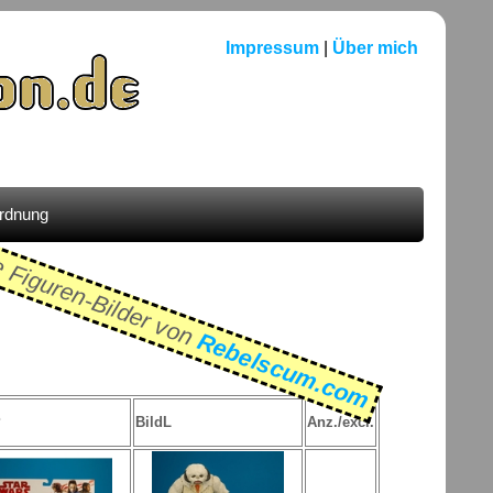
Impressum
|
Über mich
ordnung
e Figuren-Bilder von
Rebelscum.com
P
BildL
Anz./excl.