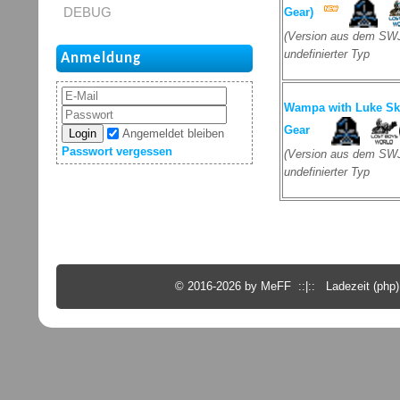
DEBUG
Gear)
(Version aus dem SWJ
undefinierter Typ
Anmeldung
Wampa with Luke Sk
Gear
Login
Angemeldet bleiben
Passwort vergessen
(Version aus dem SWJ
undefinierter Typ
© 2016-2026 by MeFF ::|:: Ladezeit (php):