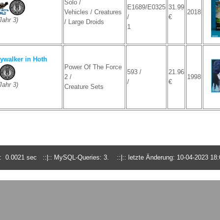
Solo /
E1689/E0325
31.99
Vehicles / Creatures
2018
/
€
ahr 3)
/ Large Droids
1
ywalker in Hoth
Power Of The Force
593 /
21.96
2 /
1998
/
€
ahr 3)
Creature Sets
 0.0021 sec ::|:: MySQL-Queries: 3. ::|:: letzte Änderung: 10-04-2023 18: