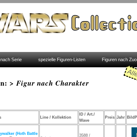
nach Serie
spezielle Figuren-Listen
Figuren nach Zu
All
en: >
Figur nach Charakter
ID / Art./
s
Line / Kollektion
Preis
Jahr
Bild
Wave
walker (Hoth Battle
3588 /