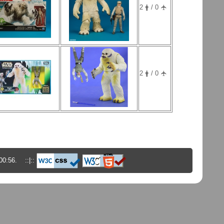
2 🛉 / 0 🛧
2 🛉 / 0 🛧
00:56. ::|::