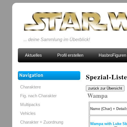
... deine Sammlung im Überblick!
Aktuelles
Profil erstellen
HasbroFiguren 
Spezial-List
Navigation
Charaktere
zurück zur Übersicht
Wampa
Fig. nach Charakter
Multipacks
Name (Char) + Detail
Vehicles
Charakter + Zuordnung
Wampa with Luke Sky