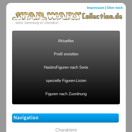
Impressum
|
Über mich
... deine Sammlung im Überblick!
Aktuelles
Profil erstellen
HasbroFiguren nach Serie
spezielle Figuren-Listen
Figuren nach Zuordnung
Navigation
Charaktere