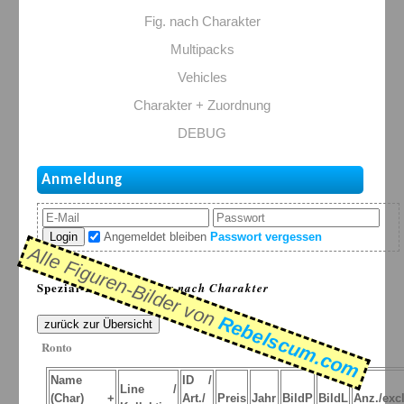
Fig. nach Charakter
Multipacks
Vehicles
Charakter + Zuordnung
DEBUG
Anmeldung
Login
Angemeldet bleiben
Passwort vergessen
Alle Figuren-Bilder von
Spezial-Listen: >
Figur nach Charakter
Rebelscum.com
zurück zur Übersicht
Ronto
Name
ID /
Line /
(Char) +
Art./
Preis
Jahr
BildP
BildL
Anz./excl