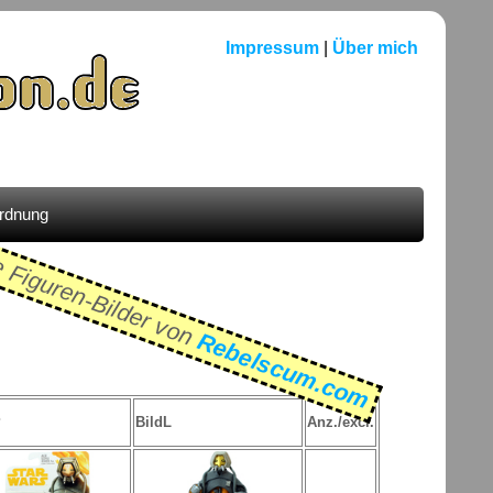
Impressum
|
Über mich
ordnung
e Figuren-Bilder von
Rebelscum.com
P
BildL
Anz./excl.