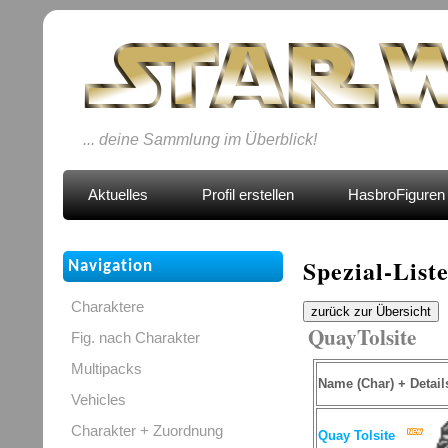
... deine Sammlung im Überblick!
Aktuelles
Profil erstellen
HasbroFiguren 
Spezial-List
Navigation
Charaktere
zurück zur Übersicht
QuayTolsite
Fig. nach Charakter
Multipacks
Name (Char) + Detail
Vehicles
Charakter + Zuordnung
Quay Tolsite