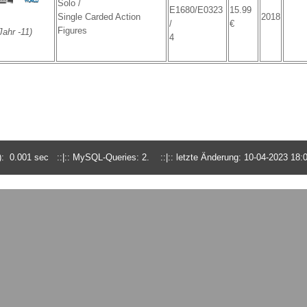
Solo /
E1680/E0323
15.99
Single Carded Action
2018
/
€
Figures
ahr -11)
4
: 0.001 sec ::|:: MySQL-Queries: 2. ::|:: letzte Änderung: 10-04-2023 18: