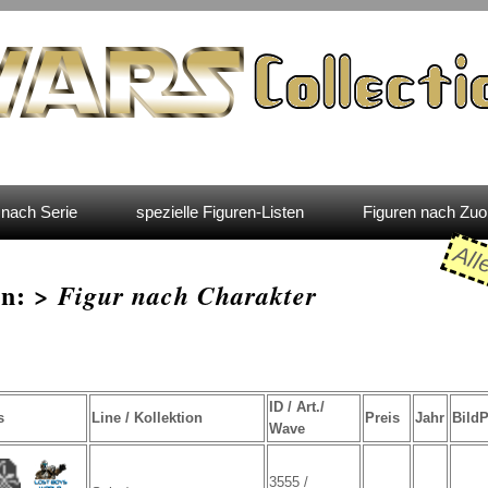
nach Serie
spezielle Figuren-Listen
Figuren nach Zu
All
en: >
Figur nach Charakter
ID / Art./
s
Line / Kollektion
Preis
Jahr
Bild
Wave
3555 /