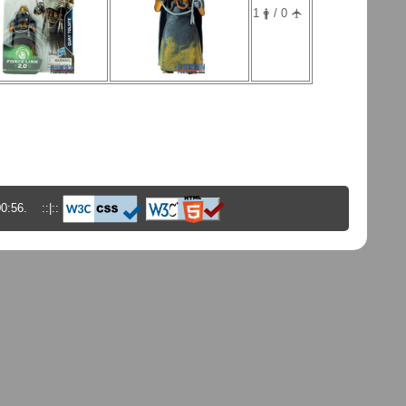
1 🛉 / 0 🛧
00:56. ::|::