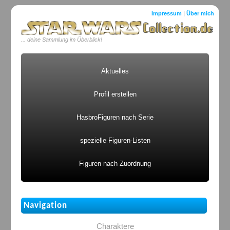
Impressum
|
Über mich
... deine Sammlung im Überblick!
Aktuelles
Profil erstellen
HasbroFiguren nach Serie
spezielle Figuren-Listen
Figuren nach Zuordnung
Navigation
Charaktere