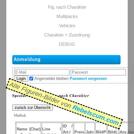
Fig. nach Charakter
Multipacks
Vehicles
Charakter + Zuordnung
DEBUG
Anmeldung
Login
Angemeldet bleiben
Passwort vergessen
Alle Figuren-Bilder von
Spezial-Listen: >
Figur nach Charakter
Rebelscum.com
zurück zur Übersicht
Muftak
ID /
Name (Char)
Line /
Art./
Preis
Jahr
BildP
BildL
Anz./ex