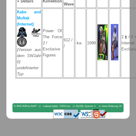
+ Details
Kollektion
Wave
Kabe and
Muftak
(Internet)
Power Of
The Force
2 🛉 / 0 
612 /
2 /
-ka-
1998
Internet
/
Exclusive
Exclusi
(Version aus
Figures
dem SWJahr
0)
undefinierter
Typ
© 2016-2026 by MeFF ::|:: Ladezeit (php): 0.0013 sec ::|:: MySQL-Queries: 2. ::|:: letzte Änderung: 10-
04-2023 18:00:56. ::|::