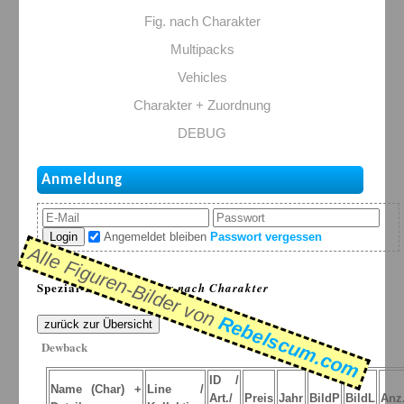
Fig. nach Charakter
Multipacks
Vehicles
Charakter + Zuordnung
DEBUG
Anmeldung
Login
Angemeldet bleiben
Passwort vergessen
Alle Figuren-Bilder von
Spezial-Listen: >
Figur nach Charakter
Rebelscum.com
zurück zur Übersicht
Dewback
ID /
Name (Char) +
Line /
Art./
Preis
Jahr
BildP
BildL
Anz.