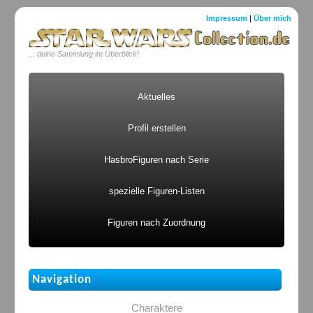
Impressum
|
Über mich
... deine Sammlung im Überblick!
Aktuelles
Profil erstellen
HasbroFiguren nach Serie
spezielle Figuren-Listen
Figuren nach Zuordnung
Navigation
Charaktere