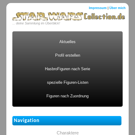
Impressum
|
Über mich
... deine Sammlung im Überblick!
Aktuelles
Profil erstellen
HasbroFiguren nach Serie
spezielle Figuren-Listen
Figuren nach Zuordnung
Navigation
Charaktere