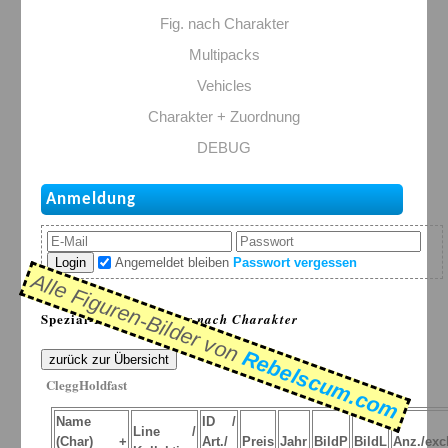
Fig. nach Charakter
Multipacks
Vehicles
Charakter + Zuordnung
DEBUG
Anmeldung
Login
Angemeldet bleiben
Passwort vergessen
Alle Figuren-Bilder von
Spezial-Listen: >
Figur nach Charakter
Rebelscum.com
zurück zur Übersicht
CleggHoldfast
Name
ID /
Line /
(Char) +
Art./
Preis
Jahr
BildP
BildL
Anz./excl