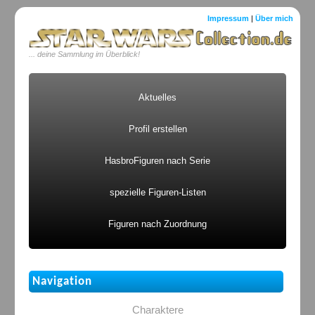
Impressum
|
Über mich
... deine Sammlung im Überblick!
Aktuelles
Profil erstellen
HasbroFiguren nach Serie
spezielle Figuren-Listen
Figuren nach Zuordnung
Navigation
Charaktere