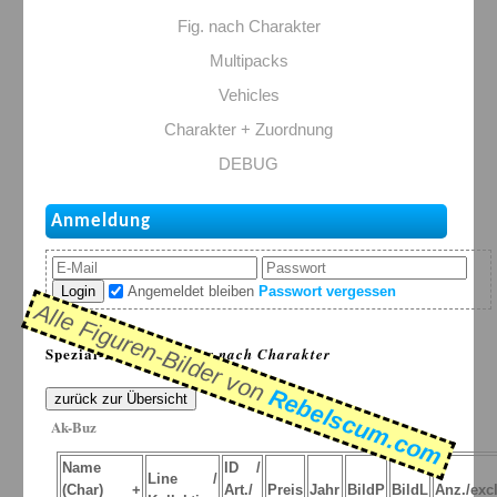
Fig. nach Charakter
Multipacks
Vehicles
Charakter + Zuordnung
DEBUG
Anmeldung
Login
Angemeldet bleiben
Passwort vergessen
Alle Figuren-Bilder von
Spezial-Listen: >
Figur nach Charakter
Rebelscum.com
zurück zur Übersicht
Ak-Buz
Name
ID /
Line /
(Char) +
Art./
Preis
Jahr
BildP
BildL
Anz./excl