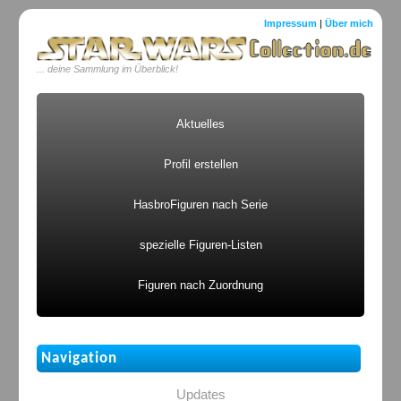
Impressum
|
Über mich
... deine Sammlung im Überblick!
Aktuelles
Profil erstellen
HasbroFiguren nach Serie
spezielle Figuren-Listen
Figuren nach Zuordnung
Navigation
Updates